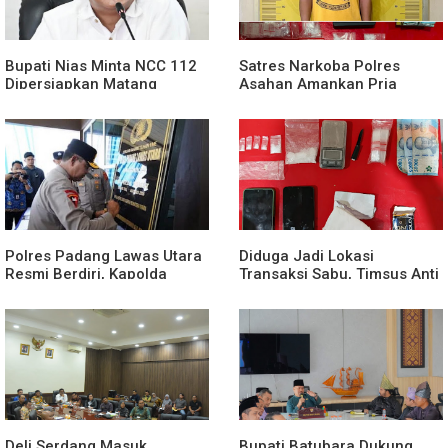
Bupati Nias Minta NCC 112
Satres Narkoba Polres
Dipersiapkan Matang
Asahan Amankan Pria
Sebelum Launching
Tersangka Pelaku Pengedar
Dugaan Sabu, Sita 19,60
Gram Barang Bukti
Polres Padang Lawas Utara
Diduga Jadi Lokasi
Resmi Berdiri, Kapolda
Transaksi Sabu, Timsus Anti
Sumut Tekankan Pelayanan
Narkoba Polres Asahan
Humanis dan Penambahan
Amankan Seorang Pria
Personel
dengan Barang Bukti 63,67
Gram Sabu
Deli Serdang Masuk
Bupati Batubara Dukung