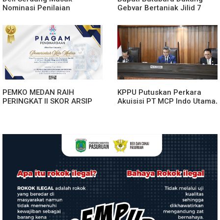
Nominasi Penilaian
Gebyar Bertanjak Jilid 7
Implementasi Program 3
Tahun 2026
Juta Rumah Regional
Sumatera
PEMKO MEDAN RAIH
KPPU Putuskan Perkara
PERINGKAT II SKOR ARSIP
Akuisisi PT MCP Indo Utama,
ASN WILAYAH KANREG VI
Tegaskan Pentingnya
BKN
Kepastian Hukum Dalam
Penegakan Persaingan
Usaha