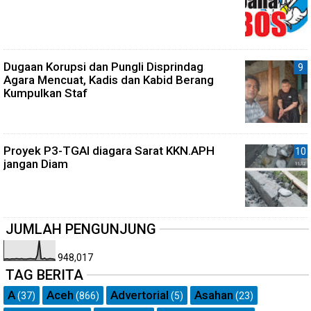
Dugaan Korupsi dan Pungli Disprindag
Agara Mencuat, Kadis dan Kabid Berang
Kumpulkan Staf
Proyek P3-TGAI diagara Sarat KKN.APH
jangan Diam
JUMLAH PENGUNJUNG
948,017
TAG BERITA
A
Aceh
Advertorial
Asahan
(37)
(866)
(5)
(23)