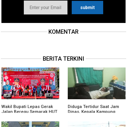
KOMENTAR
BERITA TERKINI
Wakil Bupati Lepas Gerak
Diduga Tertidur Saat Jam
Jalan Beregu Semarak HUT
Dinas, Kepala Kampung
Ke-81 Kemerdekaan RI
Suka Maju Jadi Sorotan
Awak Media