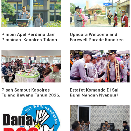
Pimpin Apel Perdana Jam
Upacara Welcome and
Pimpinan, Kapolres Tulang
Farewell Parade Kapolres
Bawang Barat Beri Arahan
Tulang Bawang Barat
dan Penekanan Pada
Berlangsung Khidmat
Personil
Pisah Sambut Kapolres
Estafet Komando Di Sai
Tulang Bawang Tahun 2026,
Bumi Nengah Nyappur!
Perkuat Sinergitas
Prosesi Farewell Parade
Forkopimda untuk Menjaga
Dan Penyerahan Tunggul
Stabilitas Daerah
Kesatuan Polres Tulang
Bawang Berlangsung
Spektakuler