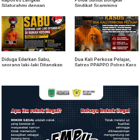
Silaturahmi dengan
Sindikat Scamming
Pengemudi Ojek Online,
Internasional di Apartemen
Ajak Jaga Kamtibmas
Medan, Korban Rugi Rp6,7
Jelang HUT RI
Miliar
Diduga Edarkan Sabu,
Dua Kali Perkosa Pelajar,
seorang laki-laki Ditangkap
Satres PPAPPO Polres Karo
di Rumah Kosong, Polisi Sita
Ringkus Pemuda
Timbangan Digital dan
Puluhan Plastik Klip