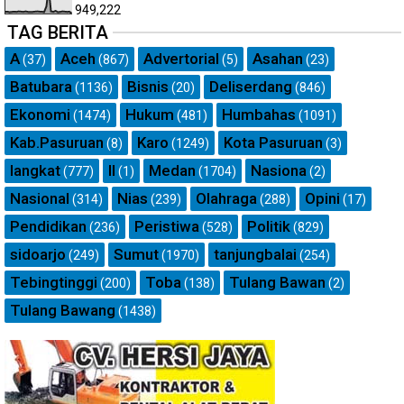
949,222
TAG BERITA
A
Aceh
Advertorial
Asahan
(37)
(867)
(5)
(23)
Batubara
Bisnis
Deliserdang
(1136)
(20)
(846)
Ekonomi
Hukum
Humbahas
(1474)
(481)
(1091)
Kab.Pasuruan
Karo
Kota Pasuruan
(8)
(1249)
(3)
langkat
ll
Medan
Nasiona
(777)
(1)
(1704)
(2)
Nasional
Nias
Olahraga
Opini
(314)
(239)
(288)
(17)
Pendidikan
Peristiwa
Politik
(236)
(528)
(829)
sidoarjo
Sumut
tanjungbalai
(249)
(1970)
(254)
Tebingtinggi
Toba
Tulang Bawan
(200)
(138)
(2)
Tulang Bawang
(1438)