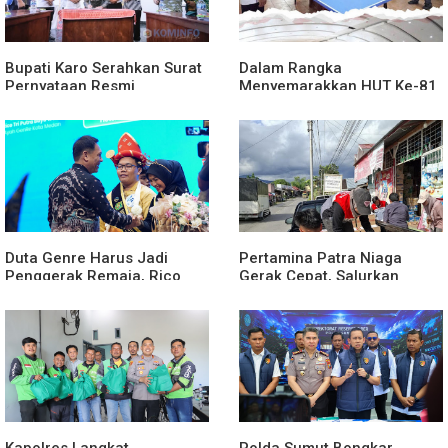
Bupati Karo Serahkan Surat
Dalam Rangka
Pernyataan Resmi
Menyemarakkan HUT Ke-81
Penyerahan Aset RSUD
2026 RI Pemkab Karo
Kabanjahe
Siapkan Rangkaian Kegiatan
Duta Genre Harus Jadi
Pertamina Patra Niaga
Penggerak Remaja, Rico
Gerak Cepat, Salurkan
Waas: Jangan Hanya Aktif
Bantuan Masyarakat
Saat Ada Acara
Terdampak Bencana Banjir
di Sumatera Barat
Kapolres Langkat
Polda Sumut Bongkar