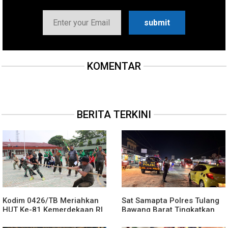
KOMENTAR
BERITA TERKINI
Kodim 0426/TB Meriahkan
Sat Samapta Polres Tulang
HUT Ke-81 Kemerdekaan RI
Bawang Barat Tingkatkan
dan HUT Ke-1 Kodam
Patroli KRYD Malam Hari
XXI/Radin Inten dengan
Antisipasi Gangguan