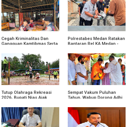
Berbagai Perlombaan
Kamtibmas
Cegah Kriminalitas Dan
Polrestabes Medan Ratakan
Gangguan Kamtibmas Serta
Bantaran Rel KA Medan -
C3 Sat Samapta Polres
Kualanamu , Diduga Jadi
Tulang Bawang Gencarkan
Sarang Narkoba
Patroli " Janji Jaga " Di
Wisata Cakat Raya
Tutup Olahraga Rekreasi
Sempat Vakum Puluhan
2026, Bupati Nias Ajak
Tahun, Wabup Dorong Adhi
Warga Jadikan Olahraga
Tiruvilla Maha Puja Terus
Gaya Hidup
Hidup