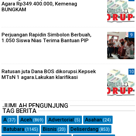
Agara Rp349.400.000, Kemenag
BUNGKAM
Perjuangan Rapidin Simbolon Berbuah,
1.050 Siswa Nias Terima Bantuan PIP
Ratusan juta Dana BOS dikorupsi.Kepsek
MTsN 1 agara.Lakukan klarifikasi
JUMLAH PENGUNJUNG
TAG BERITA
A
Aceh
Advertorial
Asahan
(37)
(869)
(5)
(24)
Batubara
Bisnis
Deliserdang
(1145)
(20)
(853)