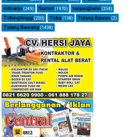
sidoarjo
Sumut
tanjungbalai
(249)
(1970)
(254)
Tebingtinggi
Toba
Tulang Bawan
(200)
(138)
(2)
Tulang Bawang
(1438)