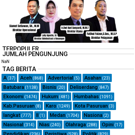
TERPOPULER
JUMLAH PENGUNJUNG
NaN
TAG BERITA
A
Aceh
Advertorial
Asahan
(37)
(868)
(5)
(23)
Batubara
Bisnis
Deliserdang
(1138)
(20)
(847)
Ekonomi
Hukum
Humbahas
(1474)
(481)
(1091)
Kab.Pasuruan
Karo
Kota Pasuruan
(8)
(1249)
(3)
langkat
ll
Medan
Nasiona
(777)
(1)
(1704)
(2)
Nasional
Nias
Olahraga
Opini
(314)
(240)
(288)
(17)
Pendidikan
Peristiwa
Politik
(236)
(528)
(829)