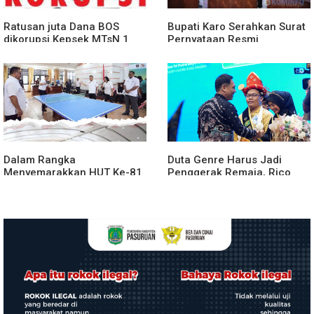
Ratusan juta Dana BOS
Bupati Karo Serahkan Surat
dikorupsi.Kepsek MTsN 1
Pernyataan Resmi
agara.Lakukan klarifikasi
Penyerahan Aset RSUD
Kabanjahe
Dalam Rangka
Duta Genre Harus Jadi
Menyemarakkan HUT Ke-81
Penggerak Remaja, Rico
2026 RI Pemkab Karo
Waas: Jangan Hanya Aktif
Siapkan Rangkaian Kegiatan
Saat Ada Acara