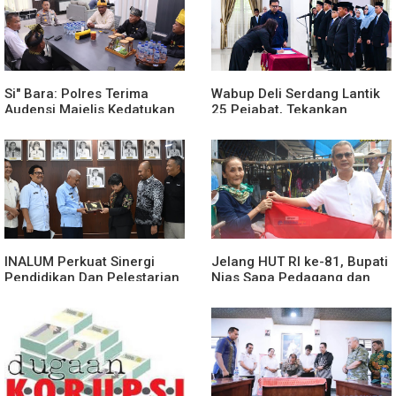
Si" Bara: Polres Terima
Wabup Deli Serdang Lantik
Audensi Majelis Kedatukan
25 Pejabat, Tekankan
Melayu Batubara
Pelayanan Publik yang
Cepat dan Humanis
INALUM Perkuat Sinergi
Jelang HUT RI ke-81, Bupati
Pendidikan Dan Pelestarian
Nias Sapa Pedagang dan
Lingkungan Dengan
Bagikan Bendera Merah
PemprovSu
Putih