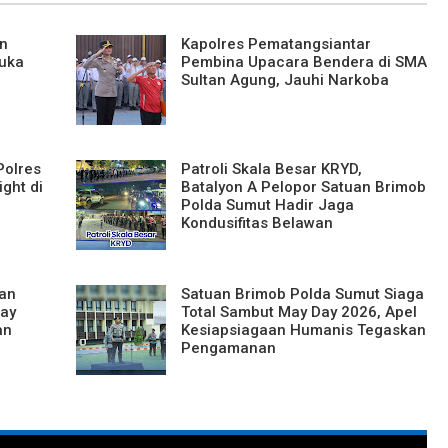
n
Kapolres Pematangsiantar
Buka
Pembina Upacara Bendera di SMA
Sultan Agung, Jauhi Narkoba
Polres
Patroli Skala Besar KRYD,
ight di
Batalyon A Pelopor Satuan Brimob
Polda Sumut Hadir Jaga
Kondusifitas Belawan
dan
Satuan Brimob Polda Sumut Siaga
ay
Total Sambut May Day 2026, Apel
an
Kesiapsiagaan Humanis Tegaskan
Pengamanan