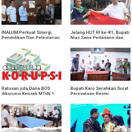
INALUM Perkuat Sinergi
Jelang HUT RI ke-81, Bupati
Pendidikan Dan Pelestarian
Nias Sapa Pedagang dan
Lingkungan Dengan
Bagikan Bendera Merah
PemprovSu
Putih
Ratusan juta Dana BOS
Bupati Karo Serahkan Surat
dikorupsi.Kepsek MTsN 1
Pernyataan Resmi
agara.Lakukan klarifikasi
Penyerahan Aset RSUD
Kabanjahe