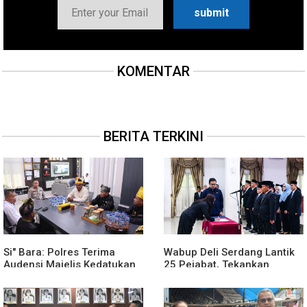
KOMENTAR
BERITA TERKINI
Si" Bara: Polres Terima
Wabup Deli Serdang Lantik
Audensi Majelis Kedatukan
25 Pejabat, Tekankan
Melayu Batubara
Pelayanan Publik yang
Cepat dan Humanis