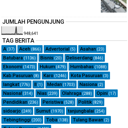
JUMLAH PENGUNJUNG
948,641
TAG BERITA
A
Aceh
Advertorial
Asahan
(37)
(866)
(5)
(23)
Batubara
Bisnis
Deliserdang
(1136)
(20)
(846)
Ekonomi
Hukum
Humbahas
(1473)
(479)
(1088)
Kab.Pasuruan
Karo
Kota Pasuruan
(8)
(1246)
(3)
langkat
ll
Medan
Nasiona
(776)
(1)
(1703)
(2)
Nasional
Nias
Olahraga
Opini
(314)
(239)
(288)
(17)
Pendidikan
Peristiwa
Politik
(236)
(528)
(829)
sidoarjo
Sumut
tanjungbalai
(249)
(1970)
(254)
Tebingtinggi
Toba
Tulang Bawan
(200)
(138)
(2)