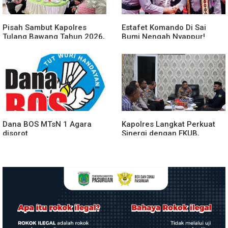
Pisah Sambut Kapolres
Estafet Komando Di Sai
Tulang Bawang Tahun 2026,
Bumi Nengah Nyappur!
Perkuat Sinergitas
Prosesi Farewell Parade
Forkopimda untuk Menjaga
Dan Penyerahan Tunggul
Stabilitas Daerah
Kesatuan Polres Tulang
Bawang Berlangsung
Spektakuler
Dana BOS MTsN 1 Agara
Kapolres Langkat Perkuat
disorot
Sinergi dengan FKUB,
Kolaborasi Tokoh Agama
Jadi Pilar Menjaga
Kamtibmas