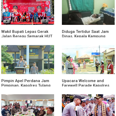
Wakil Bupati Lepas Gerak
Diduga Tertidur Saat Jam
Jalan Beregu Semarak HUT
Dinas, Kepala Kampung
Ke-81 Kemerdekaan RI
Suka Maju Jadi Sorotan
Awak Media
Pimpin Apel Perdana Jam
Upacara Welcome and
Pimpinan, Kapolres Tulang
Farewell Parade Kapolres
Bawang Barat Beri Arahan
Tulang Bawang Barat
dan Penekanan Pada
Berlangsung Khidmat
Personil