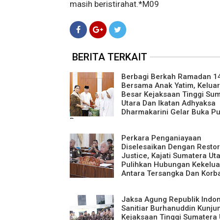
masih beristirahat.*M09
BERITA TERKAIT
Berbagi Berkah Ramadan 1
Bersama Anak Yatim, Kelua
Besar Kejaksaan Tinggi Su
Utara Dan Ikatan Adhyaksa
Dharmakarini Gelar Buka P
Bersama
Perkara Penganiayaan
Diselesaikan Dengan Restor
Justice, Kajati Sumatera Ut
Pulihkan Hubungan Kekelu
Antara Tersangka Dan Korb
Jaksa Agung Republik Indo
Sanitiar Burhanuddin Kunju
Kejaksaan Tinggi Sumatera 