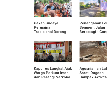
Pekan Budaya
Penanganan Lo
Permainan
Segment Jalan
Tradisional Dorong
Berastagi - Gon
Anak Kenali Budaya
Pemerintah
dan Kurangi
Kabupaten Karo
Ketergantungan
Tingkatkan
Gadget
Kenyamanan Ak
Wisata, Pertani
Perekonomian
Kapolres Langkat Ajak
Agusniaman La
Warga Perkuat Iman
Soroti Dugaan
dan Perangi Narkoba
Dampak Aktivita
Lewat Safari Jumat
Nias Agro Sejah
Curhat
Rumah dan Ta
Warga Terdamp