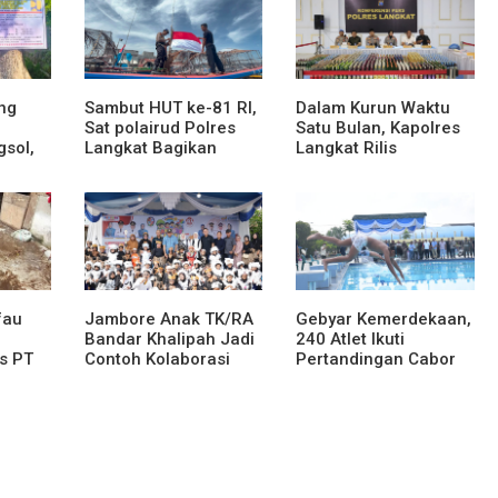
ng
Sambut HUT ke-81 RI,
Dalam Kurun Waktu
Sat polairud Polres
Satu Bulan, Kapolres
gsol,
Langkat Bagikan
Langkat Rilis
Bendera Merah Putih
Pengungkapan Kasus
kepada Nelayan
Narkotika, Tindak
Pidana Kriminal, dan
ses
Kekerasan Seksual
an dan
terhadap Anak
fau
Jambore Anak TK/RA
Gebyar Kemerdekaan,
Bandar Khalipah Jadi
240 Atlet Ikuti
s PT
Contoh Kolaborasi
Pertandingan Cabor
tera,
Desa
Renang
naman
ak