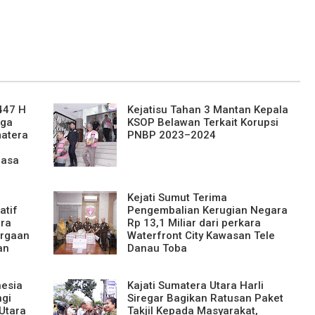
447 H
Kejatisu Tahan 3 Mantan Kepala
rga
KSOP Belawan Terkait Korupsi
matera
PNBP 2023–2024
uasa
Kejati Sumut Terima
atif
Pengembalian Kerugian Negara
ara
Rp 13,1 Miliar dari perkara
argaan
Waterfront City Kawasan Tele
an
Danau Toba
nesia
Kajati Sumatera Utara Harli
ngi
Siregar Bagikan Ratusan Paket
Utara
Takjil Kepada Masyarakat,