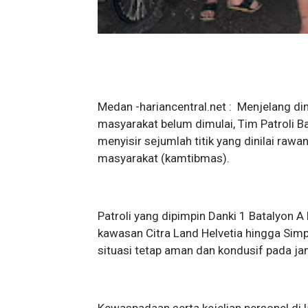
Medan -hariancentral.net : Menjelang din
masyarakat belum dimulai, Tim Patroli B
menyisir sejumlah titik yang dinilai raw
masyarakat (kamtibmas).
Patroli yang dipimpin Danki 1 Batalyon A P
kawasan Citra Land Helvetia hingga Sim
situasi tetap aman dan kondusif pada j
Kewaspadaan serta kejelian personel di