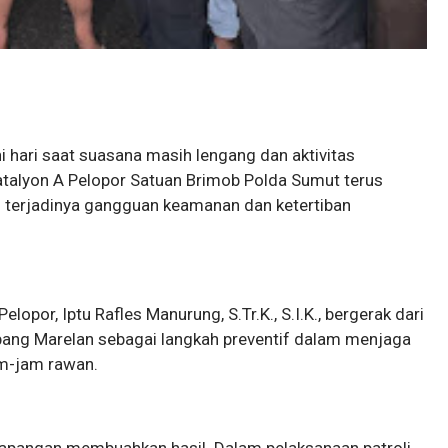
i hari saat suasana masih lengang dan aktivitas
atalyon A Pelopor Satuan Brimob Polda Sumut terus
an terjadinya gangguan keamanan dan ketertiban
elopor, Iptu Rafles Manurung, S.Tr.K., S.I.K., bergerak dari
pang Marelan sebagai langkah preventif dalam menjaga
am-jam rawan.
 lapangan membuahkan hasil. Dalam pelaksanaan patroli