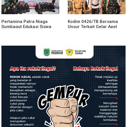
Pertamina Patra Niaga
Kodim 0426/TB Bersama
Sumbagut Edukasi Siswa
Unsur Terkait Gelar Apel
SMA Al-Azhar Medan
Kesiapsiagaan Karhutla
tentang Pencegahan
Tahun 2026
HIV/AIDS