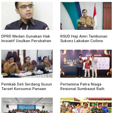
Segera Dirasakan
Dorong Pencabutan Perda
Lembaga Kemasyarakatan
DPRD Medan Gunakan Hak
RSUD Haji Amri Tambunan
Inisiatif Usulkan Perubahan
Sukses Lakukan Coiling
Perda Penanggulangan
Aneurisma Perdana
Kemiskinan
Pemkab Deli Serdang Susun
Pertamina Patra Niaga
Target Konsumsi Pangan
Regional Sumbagut Raih
Sesuai Angka Kecukupan
Predikat Platinum TSJL &
Gizi
CSR Award 2026, Bukti
Nyata Komitmen
Keberlanjutan