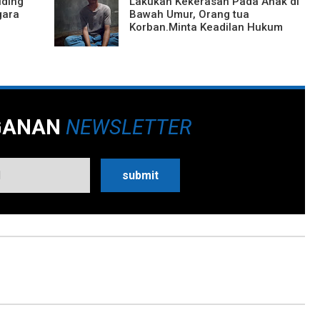
uding
Lakukan Kekerasan Pada Anak di
gara
Bawah Umur, Orang tua
Korban.Minta Keadilan Hukum
GANAN
NEWSLETTER