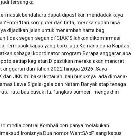
jadi tersangka
 termasuk bendahara dapat dipastikan mendadak kaya
n"Enter"Dari komputer dan tinta, mereka sudah bisa
ya dijadikan jalan untuk menambah harta bagi
un tidak segan-segan di"CIAK"Silahkan dikomfirmasi
a.Termasuk kapus yang baru juga.Kemana dana Kapitasi
libatkan sebagai koordinator program.Berapa anggaran,apa
poto setiap kegiatan.Dipastikan mereka akan mencret
cek anggaran dari tahun 2022 hingga 2026 .Saya
 dan JKN itu bakal ketauan bau busuknya ada dimana-
smas Lawe Sigala-gala dan Natam.Banyak stap tenaga
ata-rata bau busuk itu.Pungkas sumber mengakhiri
ro media central.Kembali berupanya melakukan
imaksud.Ironisnya.Dua nomor WahtSApP sang kapus