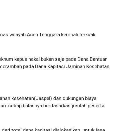
mas wilayah Aceh Tenggara kembali terkuak.
oknum kapus nakal bukan saja pada Dana Bantuan
 merambah pada Dana Kapitasi Jaminan Kesehatan
ayanan kesehatan(Jaspel) dan dukungan biaya
tan setiap bulannya berdasarkan jumlah peserta.
 dari total dana kapitasi dialokasikan untuk jasa