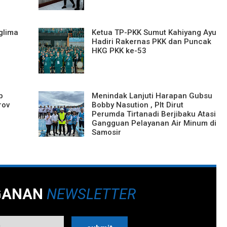
glima
Ketua TP-PKK Sumut Kahiyang Ayu
Hadiri Rakernas PKK dan Puncak
HKG PKK ke-53
p
Menindak Lanjuti Harapan Gubsu
rov
Bobby Nasution , Plt Dirut
Perumda Tirtanadi Berjibaku Atasi
Gangguan Pelayanan Air Minum di
Samosir
GANAN
NEWSLETTER