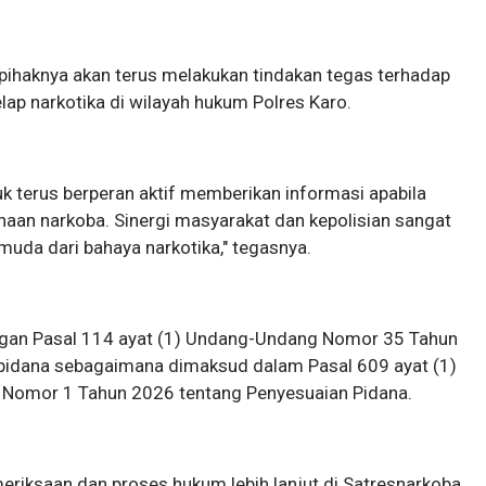
haknya akan terus melakukan tindakan tegas terhadap
ap narkotika di wilayah hukum Polres Karo.
k terus berperan aktif memberikan informasi apabila
naan narkoba. Sinergi masyarakat dan kepolisian sangat
uda dari bahaya narkotika," tegasnya.
engan Pasal 114 ayat (1) Undang-Undang Nomor 35 Tahun
 pidana sebagaimana dimaksud dalam Pasal 609 ayat (1)
g Nomor 1 Tahun 2026 tentang Penyesuaian Pidana.
eriksaan dan proses hukum lebih lanjut di Satresnarkoba