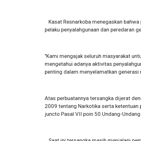
Kasat Resnarkoba menegaskan bahwa pi
pelaku penyalahgunaan dan peredaran gel
"Kami mengajak seluruh masyarakat untu
mengetahui adanya aktivitas penyalahgu
penting dalam menyelamatkan generasi m
Atas perbuatannya tersangka dijerat d
2009 tentang Narkotika serta ketentuan
juncto Pasal VII poin 50 Undang-Undan
Saat ini tersangka masih menjalani pem