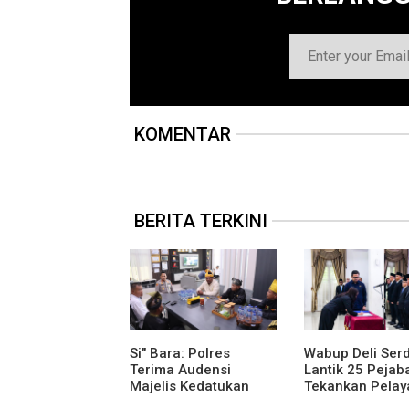
KOMENTAR
BERITA TERKINI
Si" Bara: Polres
Wabup Deli Ser
Terima Audensi
Lantik 25 Pejaba
Majelis Kedatukan
Tekankan Pelay
Melayu Batubara
Publik yang Cep