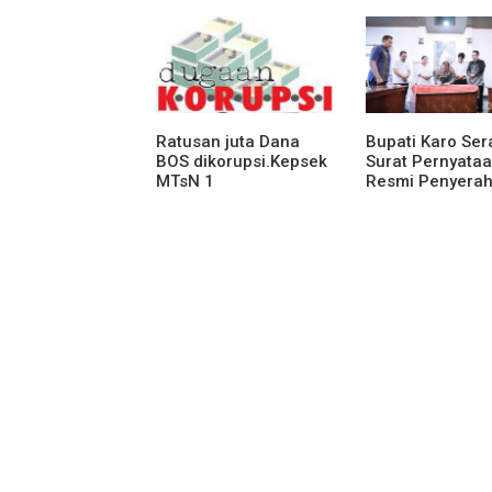
Humanis
Ratusan juta Dana
Bupati Karo Se
BOS dikorupsi.Kepsek
Surat Pernyata
MTsN 1
Resmi Penyera
agara.Lakukan
Aset RSUD Kaba
klarifikasi