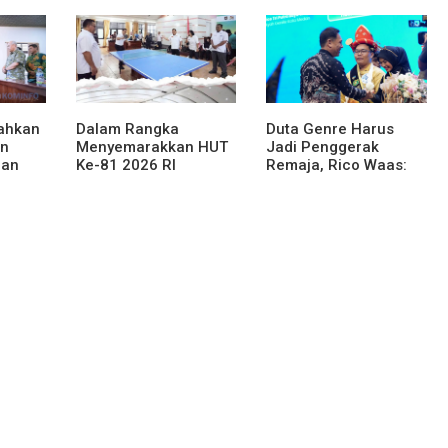
PemprovSu
Merah Putih
rahkan
Dalam Rangka
Duta Genre Harus
an
Menyemarakkan HUT
Jadi Penggerak
han
Ke-81 2026 RI
Remaja, Rico Waas:
njahe
Pemkab Karo Siapkan
Jangan Hanya Aktif
Rangkaian Kegiatan
Saat Ada Acara