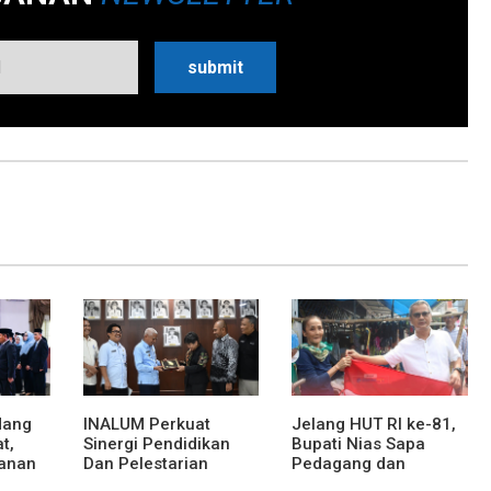
dang
INALUM Perkuat
Jelang HUT RI ke-81,
t,
Sinergi Pendidikan
Bupati Nias Sapa
anan
Dan Pelestarian
Pedagang dan
at dan
Lingkungan Dengan
Bagikan Bendera