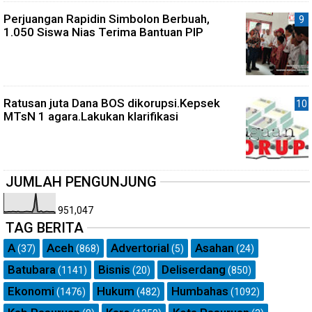
Perjuangan Rapidin Simbolon Berbuah,
1.050 Siswa Nias Terima Bantuan PIP
Ratusan juta Dana BOS dikorupsi.Kepsek
MTsN 1 agara.Lakukan klarifikasi
JUMLAH PENGUNJUNG
951,047
TAG BERITA
A
Aceh
Advertorial
Asahan
(37)
(868)
(5)
(24)
Batubara
Bisnis
Deliserdang
(1141)
(20)
(850)
Ekonomi
Hukum
Humbahas
(1476)
(482)
(1092)