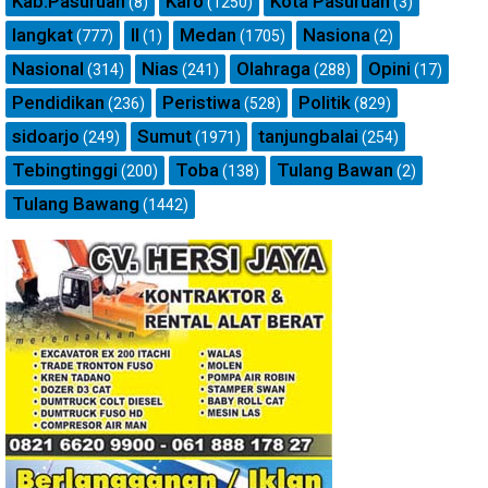
Kab.Pasuruan
Karo
Kota Pasuruan
(8)
(1250)
(3)
langkat
ll
Medan
Nasiona
(777)
(1)
(1705)
(2)
Nasional
Nias
Olahraga
Opini
(314)
(241)
(288)
(17)
Pendidikan
Peristiwa
Politik
(236)
(528)
(829)
sidoarjo
Sumut
tanjungbalai
(249)
(1971)
(254)
Tebingtinggi
Toba
Tulang Bawan
(200)
(138)
(2)
Tulang Bawang
(1442)