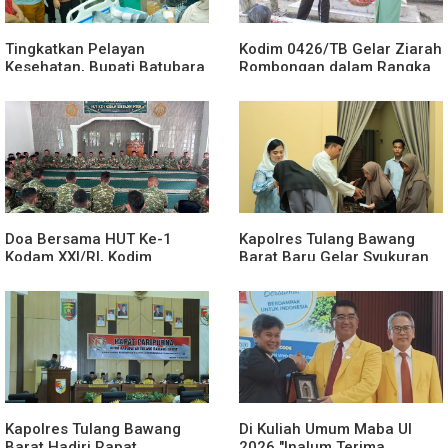
Tingkatkan Pelayan
Kodim 0426/TB Gelar Ziarah
Kesehatan, Bupati Batubara
Rombongan dalam Rangka
Tinjau RSUD H.OK Arya
HUT Ke-1 Kodam XXI/Radin
Zulkarnain
Inten
Doa Bersama HUT Ke-1
Kapolres Tulang Bawang
Kodam XXI/RI, Kodim
Barat Baru Gelar Syukuran
0426/TB Perkuat Nilai
Untuk Menempati Rumah
Syukur dan Kebersamaan
Dinas, Doa Bersama Anak
Yatim Warnai Momen
Khidmat
Kapolres Tulang Bawang
Di Kuliah Umum Maba UI
Barat Hadiri Rapat
2026 "Inalum Terima