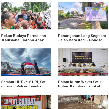
Pekan Budaya Permainan
Penanganan Long Segment
Tradisional Dorong Anak
Jalan Berastagi - Gongsol,
Kenali Budaya dan Kurangi
Pemerintah Kabupaten Karo
Ketergantungan Gadget
Tingkatkan Kenyamanan
Akses Wisata, Pertanian dan
Perekonomian
Sambut HUT ke-81 RI, Sat
Dalam Kurun Waktu Satu
polairud Polres Langkat
Bulan, Kapolres Langkat
Bagikan Bendera Merah
Rilis Pengungkapan Kasus
Putih kepada Nelayan
Narkotika, Tindak Pidana
Kriminal, dan Kekerasan
Seksual terhadap Anak