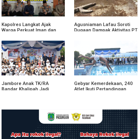
Kapolres Langkat Ajak
Agusniaman Lafau Soroti
Warga Perkuat Iman dan
Dugaan Dampak Aktivitas PT
Perangi Narkoba Lewat
Nias Agro Sejahtera, Rumah
Safari Jumat Curhat
dan Tanaman Warga
Terdampak
Jambore Anak TK/RA
Gebyar Kemerdekaan, 240
Bandar Khalipah Jadi
Atlet Ikuti Pertandingan
Contoh Kolaborasi Desa
Cabor Renang