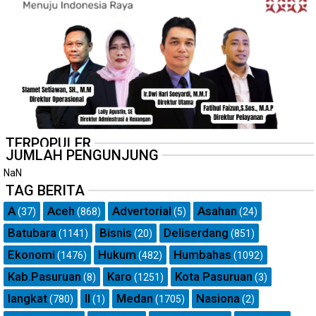
TERPOPULER
JUMLAH PENGUNJUNG
NaN
TAG BERITA
A
Aceh
Advertorial
Asahan
(37)
(868)
(5)
(24)
Batubara
Bisnis
Deliserdang
(1141)
(20)
(851)
Ekonomi
Hukum
Humbahas
(1476)
(482)
(1092)
Kab.Pasuruan
Karo
Kota Pasuruan
(8)
(1251)
(3)
langkat
ll
Medan
Nasiona
(780)
(1)
(1705)
(2)