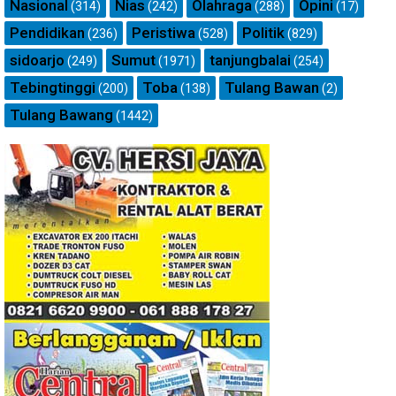
Nasional
Nias
Olahraga
Opini
(314)
(242)
(288)
(17)
Pendidikan
Peristiwa
Politik
(236)
(528)
(829)
sidoarjo
Sumut
tanjungbalai
(249)
(1971)
(254)
Tebingtinggi
Toba
Tulang Bawan
(200)
(138)
(2)
Tulang Bawang
(1442)