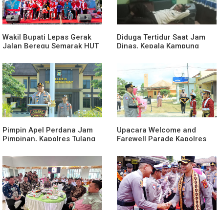
Wakil Bupati Lepas Gerak
Diduga Tertidur Saat Jam
Jalan Beregu Semarak HUT
Dinas, Kepala Kampung
Ke-81 Kemerdekaan RI
Suka Maju Jadi Sorotan
Awak Media
Pimpin Apel Perdana Jam
Upacara Welcome and
Pimpinan, Kapolres Tulang
Farewell Parade Kapolres
Bawang Barat Beri Arahan
Tulang Bawang Barat
dan Penekanan Pada
Berlangsung Khidmat
Personil