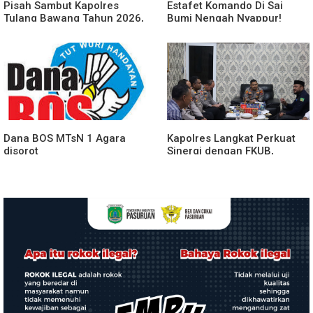
Pisah Sambut Kapolres
Estafet Komando Di Sai
Tulang Bawang Tahun 2026,
Bumi Nengah Nyappur!
Perkuat Sinergitas
Prosesi Farewell Parade
Forkopimda untuk Menjaga
Dan Penyerahan Tunggul
Stabilitas Daerah
Kesatuan Polres Tulang
Bawang Berlangsung
Spektakuler
Dana BOS MTsN 1 Agara
Kapolres Langkat Perkuat
disorot
Sinergi dengan FKUB,
Kolaborasi Tokoh Agama
Jadi Pilar Menjaga
Kamtibmas