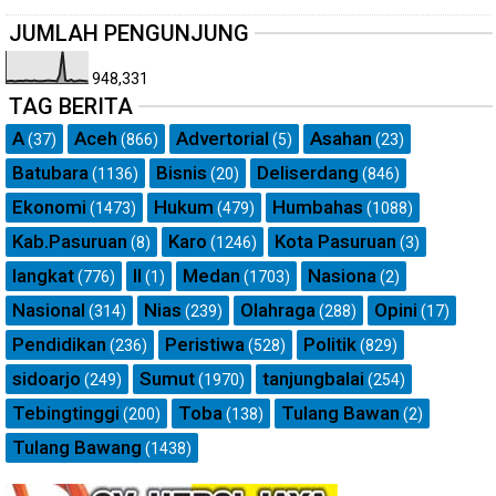
JUMLAH PENGUNJUNG
948,331
TAG BERITA
A
Aceh
Advertorial
Asahan
(37)
(866)
(5)
(23)
Batubara
Bisnis
Deliserdang
(1136)
(20)
(846)
Ekonomi
Hukum
Humbahas
(1473)
(479)
(1088)
Kab.Pasuruan
Karo
Kota Pasuruan
(8)
(1246)
(3)
langkat
ll
Medan
Nasiona
(776)
(1)
(1703)
(2)
Nasional
Nias
Olahraga
Opini
(314)
(239)
(288)
(17)
Pendidikan
Peristiwa
Politik
(236)
(528)
(829)
sidoarjo
Sumut
tanjungbalai
(249)
(1970)
(254)
Tebingtinggi
Toba
Tulang Bawan
(200)
(138)
(2)
Tulang Bawang
(1438)