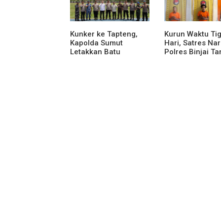
Kunker ke Tapteng,
Kurun Waktu Ti
Kapolda Sumut
Hari, Satres Na
Letakkan Batu
Polres Binjai T
Pertama
Lima Terduga B
Pembangunan Rusun
Narkoba
Polres Tapanuli
Tengah