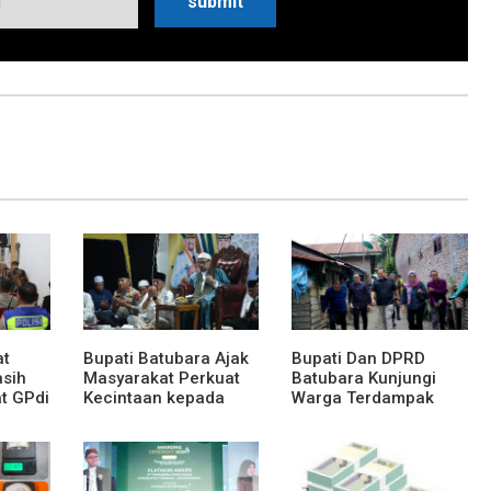
at
Bupati Batubara Ajak
Bupati Dan DPRD
asih
Masyarakat Perkuat
Batubara Kunjungi
t GPdi
Kecintaan kepada
Warga Terdampak
Rasulullah
Musibah Didesa
Petatal