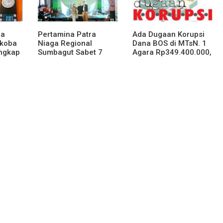
ga
Pertamina Patra
Ada Dugaan Korupsi
rkoba
Niaga Regional
Dana BOS di MTsN. 1
angkap
Sumbagut Sabet 7
Agara Rp349.400.000,
andar
Penghargaan ISRA
Kemenag BUNGKAM
2026, Komitmen Nyata
Kontribusi untuk
Masyarakat