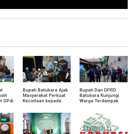
at
Bupati Batubara Ajak
Bupati Dan DPRD
asih
Masyarakat Perkuat
Batubara Kunjungi
t GPdi
Kecintaan kepada
Warga Terdampak
Rasulullah
Musibah Didesa
Petatal