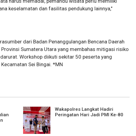
isata harus memadai, pemandu wisata perlu memiliki
rana keselamatan dan fasilitas pendukung lainnya,"
narasumber dari Badan Penanggulangan Bencana Daerah
Provinsi Sumatera Utara yang membahas mitigasi risiko
arurat. Workshop diikuti sekitar 50 peserta yang
di Kecamatan Sei Bingai. *MN
Wakapolres Langkat Hadiri
lian
Peringatan Hari Jadi PMI Ke-80
an