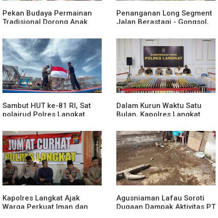
Pekan Budaya Permainan
Penanganan Long Segment
Tradisional Dorong Anak
Jalan Berastagi - Gongsol,
Kenali Budaya dan Kurangi
Pemerintah Kabupaten Karo
Ketergantungan Gadget
Tingkatkan Kenyamanan
Akses Wisata, Pertanian dan
Perekonomian
Sambut HUT ke-81 RI, Sat
Dalam Kurun Waktu Satu
polairud Polres Langkat
Bulan, Kapolres Langkat
Bagikan Bendera Merah
Rilis Pengungkapan Kasus
Putih kepada Nelayan
Narkotika, Tindak Pidana
Kriminal, dan Kekerasan
Seksual terhadap Anak
Kapolres Langkat Ajak
Agusniaman Lafau Soroti
Warga Perkuat Iman dan
Dugaan Dampak Aktivitas PT
Perangi Narkoba Lewat
Nias Agro Sejahtera, Rumah