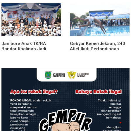
Safari Jumat Curhat
dan Tanaman Warga
Terdampak
Jambore Anak TK/RA
Gebyar Kemerdekaan, 240
Bandar Khalipah Jadi
Atlet Ikuti Pertandingan
Contoh Kolaborasi Desa
Cabor Renang