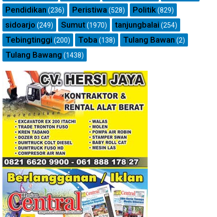
Pendidikan
Peristiwa
Politik
(236)
(528)
(829)
sidoarjo
Sumut
tanjungbalai
(249)
(1970)
(254)
Tebingtinggi
Toba
Tulang Bawan
(200)
(138)
(2)
Tulang Bawang
(1438)