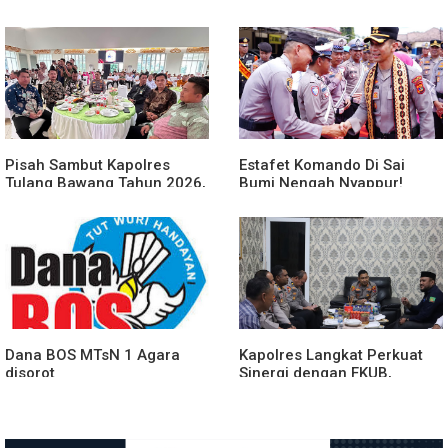
Bawang Barat Beri Arahan
Tulang Bawang Barat
dan Penekanan Pada
Berlangsung Khidmat
Personil
Pisah Sambut Kapolres
Estafet Komando Di Sai
Tulang Bawang Tahun 2026,
Bumi Nengah Nyappur!
Perkuat Sinergitas
Prosesi Farewell Parade
Forkopimda untuk Menjaga
Dan Penyerahan Tunggul
Stabilitas Daerah
Kesatuan Polres Tulang
Bawang Berlangsung
Spektakuler
Dana BOS MTsN 1 Agara
Kapolres Langkat Perkuat
disorot
Sinergi dengan FKUB,
Kolaborasi Tokoh Agama
Jadi Pilar Menjaga
Kamtibmas