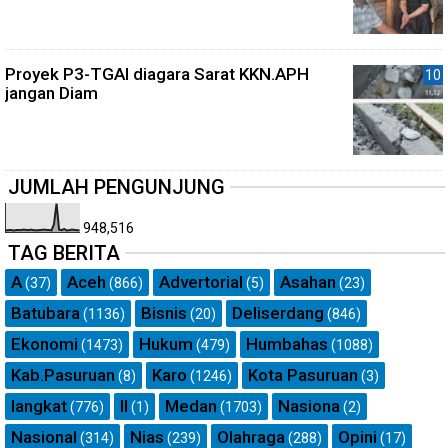
Proyek P3-TGAI diagara Sarat KKN.APH
jangan Diam
JUMLAH PENGUNJUNG
948,516
TAG BERITA
A
Aceh
Advertorial
Asahan
(37)
(866)
(5)
(23)
Batubara
Bisnis
Deliserdang
(1136)
(20)
(846)
Ekonomi
Hukum
Humbahas
(1473)
(479)
(1088)
Kab.Pasuruan
Karo
Kota Pasuruan
(8)
(1246)
(3)
langkat
ll
Medan
Nasiona
(776)
(1)
(1703)
(2)
Nasional
Nias
Olahraga
Opini
(314)
(239)
(288)
(17)