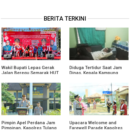
BERITA TERKINI
Wakil Bupati Lepas Gerak
Diduga Tertidur Saat Jam
Jalan Beregu Semarak HUT
Dinas, Kepala Kampung
Ke-81 Kemerdekaan RI
Suka Maju Jadi Sorotan
Awak Media
Pimpin Apel Perdana Jam
Upacara Welcome and
Pimpinan, Kapolres Tulang
Farewell Parade Kapolres