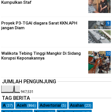
Kumpulkan Staf
Proyek P3-TGAI diagara Sarat KKN.APH
jangan Diam
Walikota Tebing Tinggi Mangkir Di Sidang
Korupsi Keponakannya
JUMLAH PENGUNJUNG
947,531
TAG BERITA
A
Aceh
Advertorial
Asahan
(37)
(866)
(5)
(23)