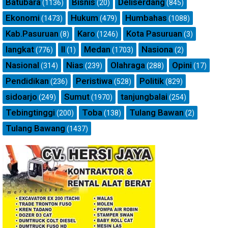
Batubara
Bisnis
Deliserdang
(1136)
(20)
(845)
Ekonomi
Hukum
Humbahas
(1473)
(479)
(1088)
Kab.Pasuruan
Karo
Kota Pasuruan
(8)
(1246)
(3)
langkat
ll
Medan
Nasiona
(776)
(1)
(1703)
(2)
Nasional
Nias
Olahraga
Opini
(314)
(239)
(288)
(17)
Pendidikan
Peristiwa
Politik
(236)
(528)
(829)
sidoarjo
Sumut
tanjungbalai
(249)
(1970)
(254)
Tebingtinggi
Toba
Tulang Bawan
(200)
(138)
(2)
Tulang Bawang
(1437)