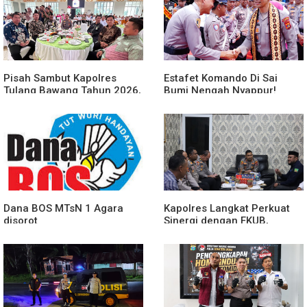
Pisah Sambut Kapolres
Estafet Komando Di Sai
Tulang Bawang Tahun 2026,
Bumi Nengah Nyappur!
Perkuat Sinergitas
Prosesi Farewell Parade
Forkopimda untuk Menjaga
Dan Penyerahan Tunggul
Stabilitas Daerah
Kesatuan Polres Tulang
Bawang Berlangsung
Spektakuler
Dana BOS MTsN 1 Agara
Kapolres Langkat Perkuat
disorot
Sinergi dengan FKUB,
Kolaborasi Tokoh Agama
Jadi Pilar Menjaga
Kamtibmas