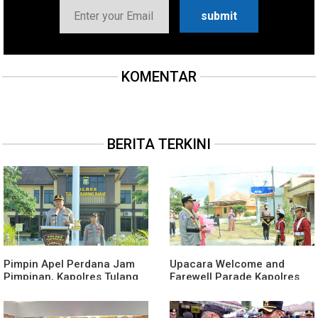
KOMENTAR
BERITA TERKINI
Pimpin Apel Perdana Jam
Upacara Welcome and
Pimpinan, Kapolres Tulang
Farewell Parade Kapolres
Bawang Barat Beri Arahan
Tulang Bawang Barat
dan Penekanan Pada
Berlangsung Khidmat
Personil