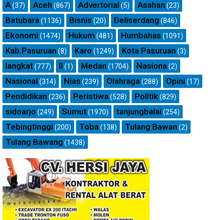
A
Aceh
Advertorial
Asahan
(37)
(867)
(5)
(23)
Batubara
Bisnis
Deliserdang
(1136)
(20)
(846)
Ekonomi
Hukum
Humbahas
(1474)
(481)
(1091)
Kab.Pasuruan
Karo
Kota Pasuruan
(8)
(1249)
(3)
langkat
ll
Medan
Nasiona
(777)
(1)
(1704)
(2)
Nasional
Nias
Olahraga
Opini
(314)
(239)
(288)
(17)
Pendidikan
Peristiwa
Politik
(236)
(528)
(829)
sidoarjo
Sumut
tanjungbalai
(249)
(1970)
(254)
Tebingtinggi
Toba
Tulang Bawan
(200)
(138)
(2)
Tulang Bawang
(1438)