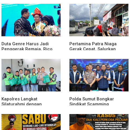
Kabanjahe
Siapkan Rangkaian Kegiatan
Duta Genre Harus Jadi
Pertamina Patra Niaga
Penggerak Remaja, Rico
Gerak Cepat, Salurkan
Waas: Jangan Hanya Aktif
Bantuan Masyarakat
Saat Ada Acara
Terdampak Bencana Banjir
di Sumatera Barat
Kapolres Langkat
Polda Sumut Bongkar
Silaturahmi dengan
Sindikat Scamming
Pengemudi Ojek Online,
Internasional di Apartemen
Ajak Jaga Kamtibmas
Medan, Korban Rugi Rp6,7
Jelang HUT RI
Miliar