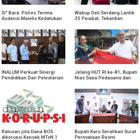
Si" Bara: Polres Terima
Wabup Deli Serdang Lantik
Audensi Majelis Kedatukan
25 Pejabat, Tekankan
Melayu Batubara
Pelayanan Publik yang
Cepat dan Humanis
INALUM Perkuat Sinergi
Jelang HUT RI ke-81, Bupati
Pendidikan Dan Pelestarian
Nias Sapa Pedagang dan
Lingkungan Dengan
Bagikan Bendera Merah
PemprovSu
Putih
Ratusan juta Dana BOS
Bupati Karo Serahkan Surat
dikorupsi.Kepsek MTsN 1
Pernyataan Resmi