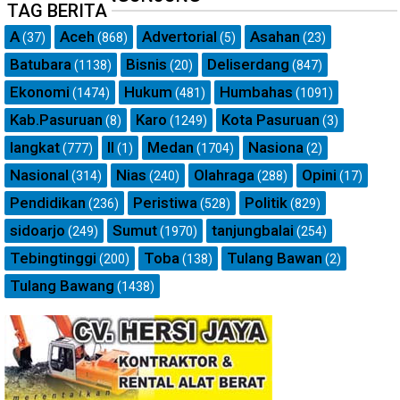
TAG BERITA
A
Aceh
Advertorial
Asahan
(37)
(868)
(5)
(23)
Batubara
Bisnis
Deliserdang
(1138)
(20)
(847)
Ekonomi
Hukum
Humbahas
(1474)
(481)
(1091)
Kab.Pasuruan
Karo
Kota Pasuruan
(8)
(1249)
(3)
langkat
ll
Medan
Nasiona
(777)
(1)
(1704)
(2)
Nasional
Nias
Olahraga
Opini
(314)
(240)
(288)
(17)
Pendidikan
Peristiwa
Politik
(236)
(528)
(829)
sidoarjo
Sumut
tanjungbalai
(249)
(1970)
(254)
Tebingtinggi
Toba
Tulang Bawan
(200)
(138)
(2)
Tulang Bawang
(1438)