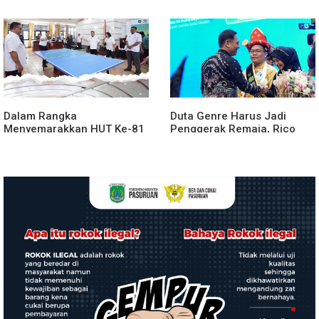
agara.Lakukan klarifikasi
Penyerahan Aset RSUD
Kabanjahe
Dalam Rangka
Duta Genre Harus Jadi
Menyemarakkan HUT Ke-81
Penggerak Remaja, Rico
2026 RI Pemkab Karo
Waas: Jangan Hanya Aktif
Siapkan Rangkaian Kegiatan
Saat Ada Acara