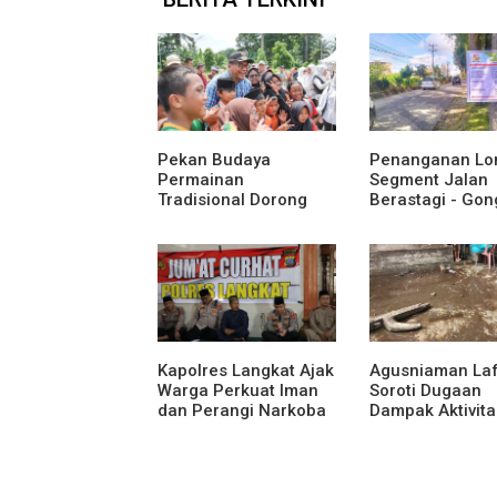
Pekan Budaya
Penanganan Lo
Permainan
Segment Jalan
Tradisional Dorong
Berastagi - Gon
Anak Kenali Budaya
Pemerintah
dan Kurangi
Kabupaten Karo
Ketergantungan
Tingkatkan
Gadget
Kenyamanan Ak
Wisata, Pertani
Perekonomian
Kapolres Langkat Ajak
Agusniaman La
Warga Perkuat Iman
Soroti Dugaan
dan Perangi Narkoba
Dampak Aktivita
Lewat Safari Jumat
Nias Agro Sejah
Curhat
Rumah dan Ta
Warga Terdamp