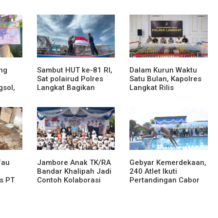
ng
Sambut HUT ke-81 RI,
Dalam Kurun Waktu
Sat polairud Polres
Satu Bulan, Kapolres
gsol,
Langkat Bagikan
Langkat Rilis
Bendera Merah Putih
Pengungkapan Kasus
kepada Nelayan
Narkotika, Tindak
Pidana Kriminal, dan
ses
Kekerasan Seksual
an dan
terhadap Anak
fau
Jambore Anak TK/RA
Gebyar Kemerdekaan,
Bandar Khalipah Jadi
240 Atlet Ikuti
s PT
Contoh Kolaborasi
Pertandingan Cabor
tera,
Desa
Renang
naman
ak