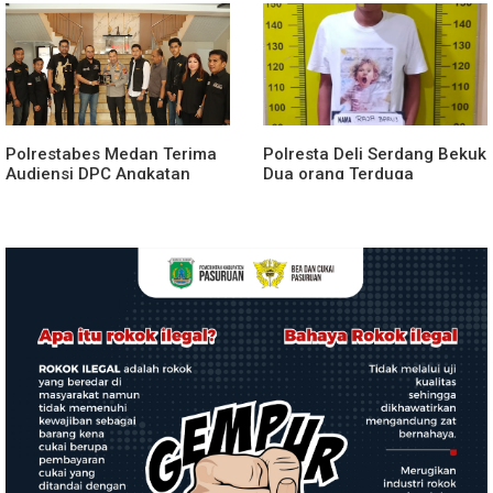
Diduga Dipasok dari
Pekat Toba 2026, 906
Kamboja
Tersangka Diamankan
Polrestabes Medan Terima
Polresta Deli Serdang Bekuk
Audiensi DPC Angkatan
Dua orang Terduga
Muda Sisingamangaraja XII,
Pengedar Narkoba di Pagar
Perkuat Sinergitas Jaga
Merbau
Kamtibmas