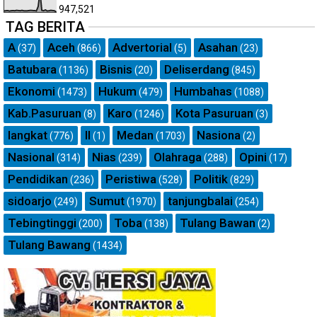
947,521
TAG BERITA
A
Aceh
Advertorial
Asahan
(37)
(866)
(5)
(23)
Batubara
Bisnis
Deliserdang
(1136)
(20)
(845)
Ekonomi
Hukum
Humbahas
(1473)
(479)
(1088)
Kab.Pasuruan
Karo
Kota Pasuruan
(8)
(1246)
(3)
langkat
ll
Medan
Nasiona
(776)
(1)
(1703)
(2)
Nasional
Nias
Olahraga
Opini
(314)
(239)
(288)
(17)
Pendidikan
Peristiwa
Politik
(236)
(528)
(829)
sidoarjo
Sumut
tanjungbalai
(249)
(1970)
(254)
Tebingtinggi
Toba
Tulang Bawan
(200)
(138)
(2)
Tulang Bawang
(1434)