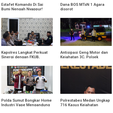
Estafet Komando Di Sai
Dana BOS MTsN 1 Agara
Bumi Nengah Nyappur!
disorot
Prosesi Farewell Parade
Dan Penyerahan Tunggul
Kesatuan Polres Tulang
Bawang Berlangsung
Spektakuler
Kapolres Langkat Perkuat
Antisipasi Geng Motor dan
Sinergi dengan FKUB,
Kejahatan 3C, Polsek
Kolaborasi Tokoh Agama
Gebang Patroli Blue Light
Jadi Pilar Menjaga
Kamtibmas
Polda Sumut Bongkar Home
Polrestabes Medan Ungkap
Industri Vape Mengandung
716 Kasus Kejahatan
Etomidate, Bahan Baku
Jalanan dan Hasil Operasi