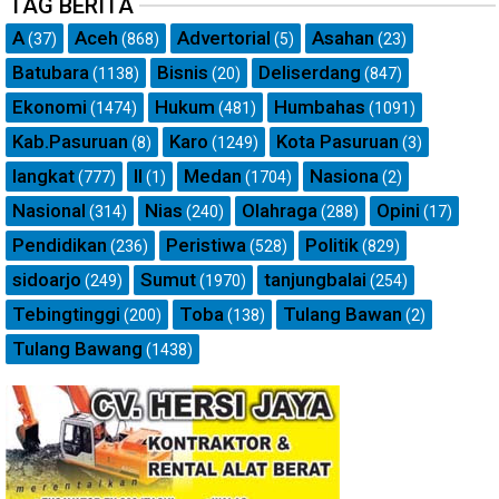
TAG BERITA
A
Aceh
Advertorial
Asahan
(37)
(868)
(5)
(23)
Batubara
Bisnis
Deliserdang
(1138)
(20)
(847)
Ekonomi
Hukum
Humbahas
(1474)
(481)
(1091)
Kab.Pasuruan
Karo
Kota Pasuruan
(8)
(1249)
(3)
langkat
ll
Medan
Nasiona
(777)
(1)
(1704)
(2)
Nasional
Nias
Olahraga
Opini
(314)
(240)
(288)
(17)
Pendidikan
Peristiwa
Politik
(236)
(528)
(829)
sidoarjo
Sumut
tanjungbalai
(249)
(1970)
(254)
Tebingtinggi
Toba
Tulang Bawan
(200)
(138)
(2)
Tulang Bawang
(1438)