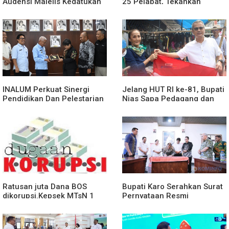
Audensi Majelis Kedatukan
25 Pejabat, Tekankan
Melayu Batubara
Pelayanan Publik yang
Cepat dan Humanis
INALUM Perkuat Sinergi
Jelang HUT RI ke-81, Bupati
Pendidikan Dan Pelestarian
Nias Sapa Pedagang dan
Lingkungan Dengan
Bagikan Bendera Merah
PemprovSu
Putih
Ratusan juta Dana BOS
Bupati Karo Serahkan Surat
dikorupsi.Kepsek MTsN 1
Pernyataan Resmi
agara.Lakukan klarifikasi
Penyerahan Aset RSUD
Kabanjahe