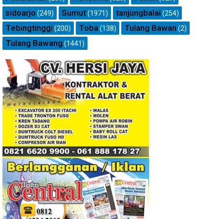
sidoarjo
Sumut
tanjungbalai
(249)
(1971)
(254)
Tebingtinggi
Toba
Tulang Bawan
(200)
(138)
(2)
Tulang Bawang
(1441)