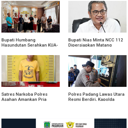
KUA-PPAS Perubahan Tahun
2026
Bupati Humbang
Bupati Nias Minta NCC 112
Hasundutan Serahkan KUA-
Dipersiapkan Matang
PPAS Perubahan APBD
Sebelum Launching
Tahun Anggaran 2026.
Satres Narkoba Polres
Polres Padang Lawas Utara
Asahan Amankan Pria
Resmi Berdiri, Kapolda
Tersangka Pelaku Pengedar
Sumut Tekankan Pelayanan
Dugaan Sabu, Sita 19,60
Humanis dan Penambahan
Gram Barang Bukti
Personel