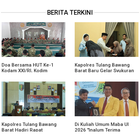
BERITA TERKINI
Doa Bersama HUT Ke-1
Kapolres Tulang Bawang
Kodam XXI/RI, Kodim
Barat Baru Gelar Syukuran
0426/TB Perkuat Nilai
Untuk Menempati Rumah
Syukur dan Kebersamaan
Dinas, Doa Bersama Anak
Yatim Warnai Momen
Khidmat
Kapolres Tulang Bawang
Di Kuliah Umum Maba UI
Barat Hadiri Rapat
2026 "Inalum Terima
Paripurna DPRD, Terkait
Cinderamata