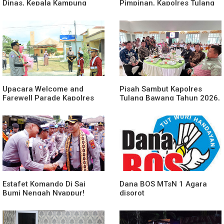
Dinas, Kepala Kampung
Pimpinan, Kapolres Tulang
Suka Maju Jadi Sorotan
Bawang Barat Beri Arahan
Awak Media
dan Penekanan Pada
Personil
Upacara Welcome and
Pisah Sambut Kapolres
Farewell Parade Kapolres
Tulang Bawang Tahun 2026,
Tulang Bawang Barat
Perkuat Sinergitas
Berlangsung Khidmat
Forkopimda untuk Menjaga
Stabilitas Daerah
Estafet Komando Di Sai
Dana BOS MTsN 1 Agara
Bumi Nengah Nyappur!
disorot
Prosesi Farewell Parade
Dan Penyerahan Tunggul
Kesatuan Polres Tulang