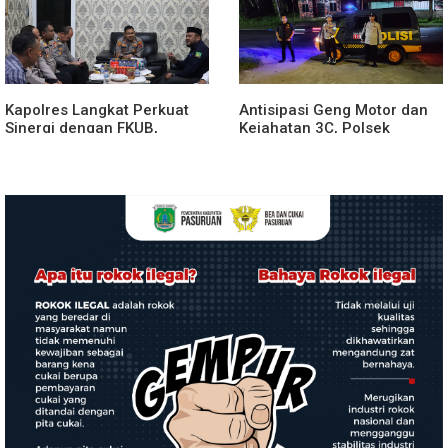
Bawang Berlangsung
Spektakuler
Kapolres Langkat Perkuat
Antisipasi Geng Motor dan
Sinergi dengan FKUB,
Kejahatan 3C, Polsek
Kolaborasi Tokoh Agama
Gebang Patroli Blue Light
Jadi Pilar Menjaga
Kamtibmas