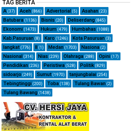
TAG BERITA
A
Aceh
Advertorial
Asahan
(37)
(866)
(5)
(23)
Batubara
Bisnis
Deliserdang
(1136)
(20)
(845)
Ekonomi
Hukum
Humbahas
(1473)
(479)
(1088)
Kab.Pasuruan
Karo
Kota Pasuruan
(8)
(1246)
(3)
langkat
ll
Medan
Nasiona
(776)
(1)
(1703)
(2)
Nasional
Nias
Olahraga
Opini
(314)
(239)
(288)
(17)
Pendidikan
Peristiwa
Politik
(236)
(528)
(829)
sidoarjo
Sumut
tanjungbalai
(249)
(1970)
(254)
Tebingtinggi
Toba
Tulang Bawan
(200)
(138)
(2)
Tulang Bawang
(1438)