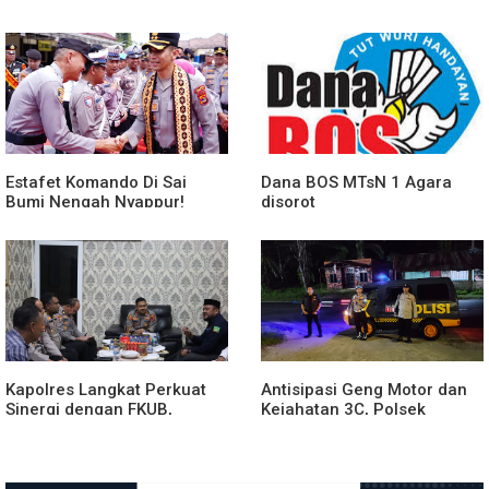
Tulang Bawang Barat
Perkuat Sinergitas
Berlangsung Khidmat
Forkopimda untuk Menjaga
Stabilitas Daerah
Estafet Komando Di Sai
Dana BOS MTsN 1 Agara
Bumi Nengah Nyappur!
disorot
Prosesi Farewell Parade
Dan Penyerahan Tunggul
Kesatuan Polres Tulang
Bawang Berlangsung
Spektakuler
Kapolres Langkat Perkuat
Antisipasi Geng Motor dan
Sinergi dengan FKUB,
Kejahatan 3C, Polsek
Kolaborasi Tokoh Agama
Gebang Patroli Blue Light
Jadi Pilar Menjaga
Kamtibmas