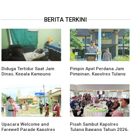
BERITA TERKINI
Diduga Tertidur Saat Jam
Pimpin Apel Perdana Jam
Dinas, Kepala Kampung
Pimpinan, Kapolres Tulang
Suka Maju Jadi Sorotan
Bawang Barat Beri Arahan
Awak Media
dan Penekanan Pada
Personil
Upacara Welcome and
Pisah Sambut Kapolres
Farewell Parade Kapolres
Tulang Bawang Tahun 2026,