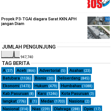
Proyek P3-TGAI diagara Sarat KKN.APH
jangan Diam
JUMLAH PENGUNJUNG
947,740
TAG BERITA
A
Aceh
Advertorial
Asahan
(37)
(866)
(5)
(23)
Batubara
Bisnis
Deliserdang
(1136)
(20)
(845)
Ekonomi
Hukum
Humbahas
(1473)
(479)
(1088)
Kab.Pasuruan
Karo
Kota Pasuruan
(8)
(1246)
(3)
langkat
ll
Medan
Nasiona
(776)
(1)
(1703)
(2)
Nasional
Nias
Olahraga
Opini
(314)
(239)
(288)
(17)