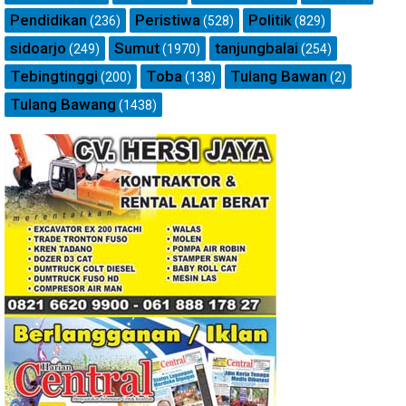
Pendidikan
Peristiwa
Politik
(236)
(528)
(829)
sidoarjo
Sumut
tanjungbalai
(249)
(1970)
(254)
Tebingtinggi
Toba
Tulang Bawan
(200)
(138)
(2)
Tulang Bawang
(1438)