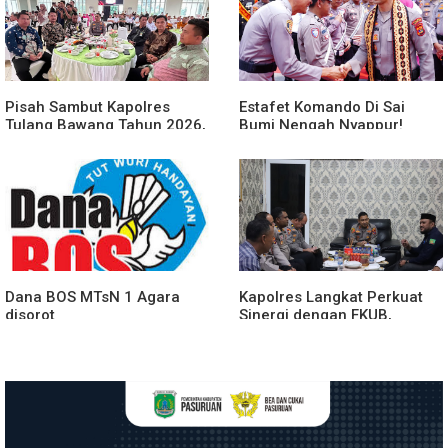
Pisah Sambut Kapolres
Estafet Komando Di Sai
Tulang Bawang Tahun 2026,
Bumi Nengah Nyappur!
Perkuat Sinergitas
Prosesi Farewell Parade
Forkopimda untuk Menjaga
Dan Penyerahan Tunggul
Stabilitas Daerah
Kesatuan Polres Tulang
Bawang Berlangsung
Spektakuler
Dana BOS MTsN 1 Agara
Kapolres Langkat Perkuat
disorot
Sinergi dengan FKUB,
Kolaborasi Tokoh Agama
Jadi Pilar Menjaga
Kamtibmas