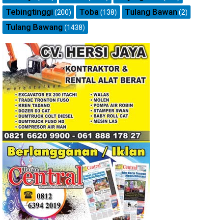
Tebingtinggi
Toba
Tulang Bawan
(200)
(138)
(2)
Tulang Bawang
(1438)