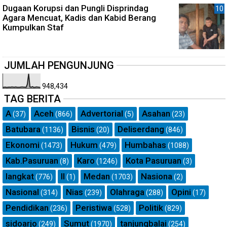
Dugaan Korupsi dan Pungli Disprindag
Agara Mencuat, Kadis dan Kabid Berang
Kumpulkan Staf
JUMLAH PENGUNJUNG
948,434
TAG BERITA
A
Aceh
Advertorial
Asahan
(37)
(866)
(5)
(23)
Batubara
Bisnis
Deliserdang
(1136)
(20)
(846)
Ekonomi
Hukum
Humbahas
(1473)
(479)
(1088)
Kab.Pasuruan
Karo
Kota Pasuruan
(8)
(1246)
(3)
langkat
ll
Medan
Nasiona
(776)
(1)
(1703)
(2)
Nasional
Nias
Olahraga
Opini
(314)
(239)
(288)
(17)
Pendidikan
Peristiwa
Politik
(236)
(528)
(829)
sidoarjo
Sumut
tanjungbalai
(249)
(1970)
(254)