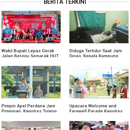
BERITA TERKINI
Wakil Bupati Lepas Gerak
Diduga Tertidur Saat Jam
Jalan Beregu Semarak HUT
Dinas, Kepala Kampung
Ke-81 Kemerdekaan RI
Suka Maju Jadi Sorotan
Awak Media
Pimpin Apel Perdana Jam
Upacara Welcome and
Pimpinan, Kapolres Tulang
Farewell Parade Kapolres
Bawang Barat Beri Arahan
Tulang Bawang Barat
dan Penekanan Pada
Berlangsung Khidmat
Personil