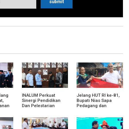
dang
INALUM Perkuat
Jelang HUT RI ke-81,
t,
Sinergi Pendidikan
Bupati Nias Sapa
anan
Dan Pelestarian
Pedagang dan
at dan
Lingkungan Dengan
Bagikan Bendera
PemprovSu
Merah Putih