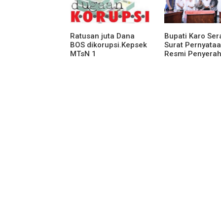
Ratusan juta Dana
Bupati Karo Se
BOS dikorupsi.Kepsek
Surat Pernyata
MTsN 1
Resmi Penyera
agara.Lakukan
Aset RSUD Kaba
klarifikasi