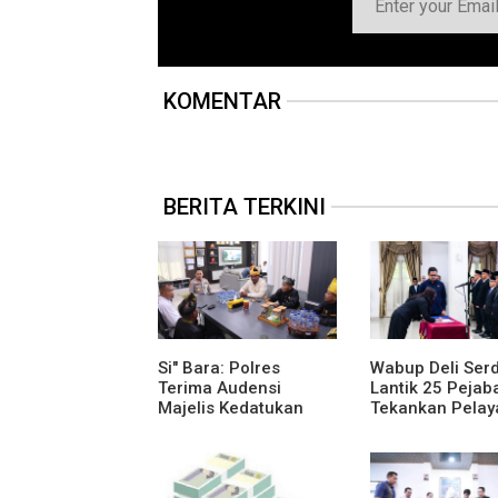
KOMENTAR
BERITA TERKINI
Si" Bara: Polres
Wabup Deli Ser
Terima Audensi
Lantik 25 Pejaba
Majelis Kedatukan
Tekankan Pelay
Melayu Batubara
Publik yang Cep
Humanis