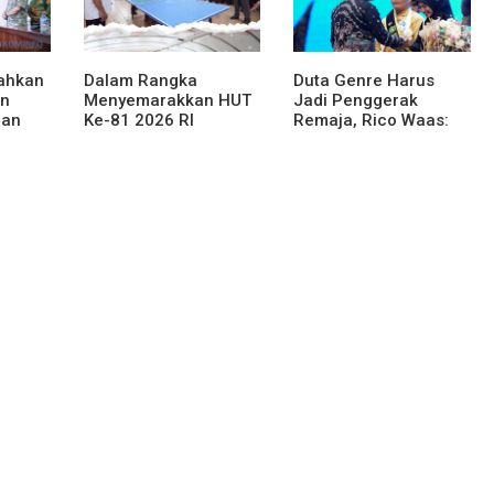
rahkan
Dalam Rangka
Duta Genre Harus
an
Menyemarakkan HUT
Jadi Penggerak
han
Ke-81 2026 RI
Remaja, Rico Waas:
njahe
Pemkab Karo Siapkan
Jangan Hanya Aktif
Rangkaian Kegiatan
Saat Ada Acara