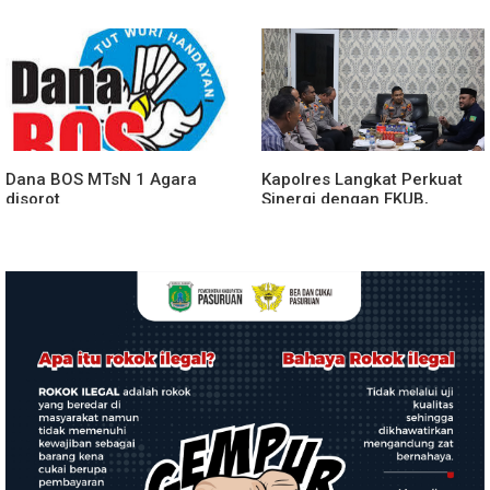
Perkuat Sinergitas
Prosesi Farewell Parade
Forkopimda untuk Menjaga
Dan Penyerahan Tunggul
Stabilitas Daerah
Kesatuan Polres Tulang
Bawang Berlangsung
Spektakuler
Dana BOS MTsN 1 Agara
Kapolres Langkat Perkuat
disorot
Sinergi dengan FKUB,
Kolaborasi Tokoh Agama
Jadi Pilar Menjaga
Kamtibmas