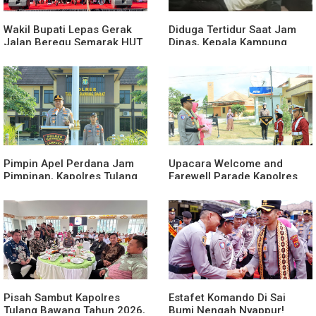
Wakil Bupati Lepas Gerak
Diduga Tertidur Saat Jam
Jalan Beregu Semarak HUT
Dinas, Kepala Kampung
Ke-81 Kemerdekaan RI
Suka Maju Jadi Sorotan
Awak Media
Pimpin Apel Perdana Jam
Upacara Welcome and
Pimpinan, Kapolres Tulang
Farewell Parade Kapolres
Bawang Barat Beri Arahan
Tulang Bawang Barat
dan Penekanan Pada
Berlangsung Khidmat
Personil
Pisah Sambut Kapolres
Estafet Komando Di Sai
Tulang Bawang Tahun 2026,
Bumi Nengah Nyappur!