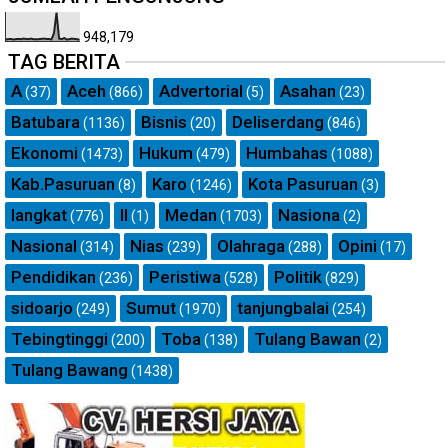
948,179
TAG BERITA
A
Aceh
Advertorial
Asahan
(37)
(866)
(5)
(23)
Batubara
Bisnis
Deliserdang
(1136)
(20)
(846)
Ekonomi
Hukum
Humbahas
(1473)
(479)
(1088)
Kab.Pasuruan
Karo
Kota Pasuruan
(8)
(1246)
(3)
langkat
ll
Medan
Nasiona
(776)
(1)
(1703)
(2)
Nasional
Nias
Olahraga
Opini
(314)
(239)
(288)
(17)
Pendidikan
Peristiwa
Politik
(236)
(528)
(829)
sidoarjo
Sumut
tanjungbalai
(249)
(1970)
(254)
Tebingtinggi
Toba
Tulang Bawan
(200)
(138)
(2)
Tulang Bawang
(1438)