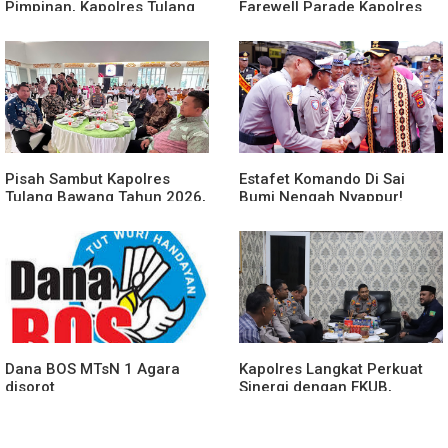
Pimpinan, Kapolres Tulang
Farewell Parade Kapolres
Bawang Barat Beri Arahan
Tulang Bawang Barat
dan Penekanan Pada
Berlangsung Khidmat
Personil
Pisah Sambut Kapolres
Estafet Komando Di Sai
Tulang Bawang Tahun 2026,
Bumi Nengah Nyappur!
Perkuat Sinergitas
Prosesi Farewell Parade
Forkopimda untuk Menjaga
Dan Penyerahan Tunggul
Stabilitas Daerah
Kesatuan Polres Tulang
Bawang Berlangsung
Spektakuler
Dana BOS MTsN 1 Agara
Kapolres Langkat Perkuat
disorot
Sinergi dengan FKUB,
Kolaborasi Tokoh Agama
Jadi Pilar Menjaga
Kamtibmas