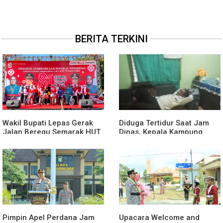
BERITA TERKINI
Wakil Bupati Lepas Gerak
Diduga Tertidur Saat Jam
Jalan Beregu Semarak HUT
Dinas, Kepala Kampung
Ke-81 Kemerdekaan RI
Suka Maju Jadi Sorotan
Awak Media
Pimpin Apel Perdana Jam
Upacara Welcome and