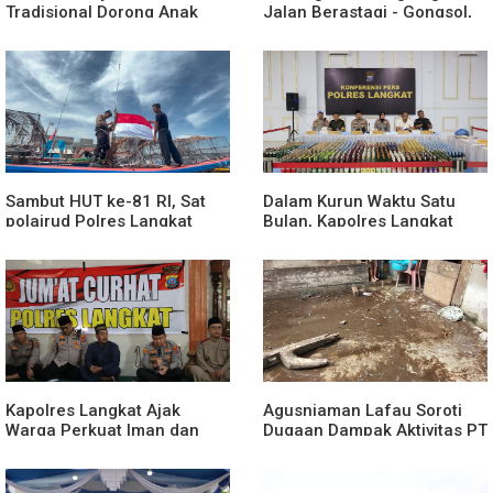
Tradisional Dorong Anak
Jalan Berastagi - Gongsol,
Kenali Budaya dan Kurangi
Pemerintah Kabupaten Karo
Ketergantungan Gadget
Tingkatkan Kenyamanan
Akses Wisata, Pertanian dan
Perekonomian
Sambut HUT ke-81 RI, Sat
Dalam Kurun Waktu Satu
polairud Polres Langkat
Bulan, Kapolres Langkat
Bagikan Bendera Merah
Rilis Pengungkapan Kasus
Putih kepada Nelayan
Narkotika, Tindak Pidana
Kriminal, dan Kekerasan
Seksual terhadap Anak
Kapolres Langkat Ajak
Agusniaman Lafau Soroti
Warga Perkuat Iman dan
Dugaan Dampak Aktivitas PT
Perangi Narkoba Lewat
Nias Agro Sejahtera, Rumah
Safari Jumat Curhat
dan Tanaman Warga
Terdampak