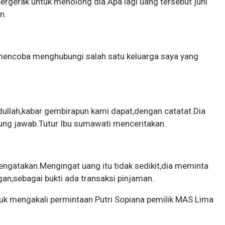
ergerak untuk menolong dia.Apa lagi uang tersebut juni
n.
mencoba menghubungi salah satu keluarga saya yang
ullah,kabar gembirapun kami dapat,dengan catatat.Dia
ung jawab.Tutur Ibu sumawati menceritakan.
 mengatakan.Mengingat uang itu tidak sedikit,dia meminta
an,sebagai bukti ada transaksi pinjaman.
ntuk mengakali permintaan Putri Sopiana pemilik MAS Lima