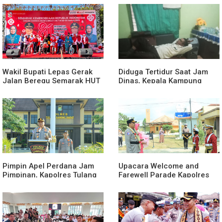
Wakil Bupati Lepas Gerak
Diduga Tertidur Saat Jam
Jalan Beregu Semarak HUT
Dinas, Kepala Kampung
Ke-81 Kemerdekaan RI
Suka Maju Jadi Sorotan
Awak Media
Pimpin Apel Perdana Jam
Upacara Welcome and
Pimpinan, Kapolres Tulang
Farewell Parade Kapolres
Bawang Barat Beri Arahan
Tulang Bawang Barat
dan Penekanan Pada
Berlangsung Khidmat
Personil