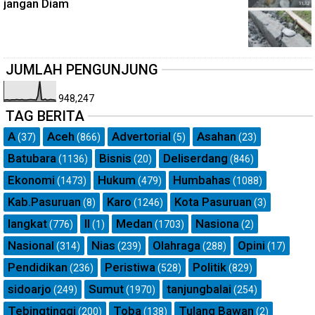
jangan Diam
JUMLAH PENGUNJUNG
948,247
TAG BERITA
A
Aceh
Advertorial
Asahan
(37)
(866)
(5)
(23)
Batubara
Bisnis
Deliserdang
(1136)
(20)
(846)
Ekonomi
Hukum
Humbahas
(1473)
(479)
(1088)
Kab.Pasuruan
Karo
Kota Pasuruan
(8)
(1246)
(3)
langkat
ll
Medan
Nasiona
(776)
(1)
(1703)
(2)
Nasional
Nias
Olahraga
Opini
(314)
(239)
(288)
(17)
Pendidikan
Peristiwa
Politik
(236)
(528)
(829)
sidoarjo
Sumut
tanjungbalai
(249)
(1970)
(254)
Tebingtinggi
Toba
Tulang Bawan
(200)
(138)
(2)