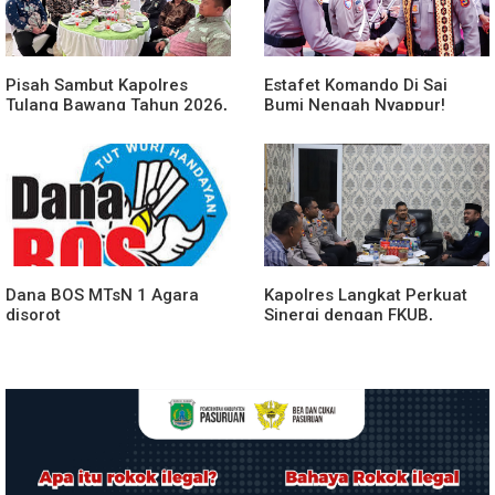
Pisah Sambut Kapolres
Estafet Komando Di Sai
Tulang Bawang Tahun 2026,
Bumi Nengah Nyappur!
Perkuat Sinergitas
Prosesi Farewell Parade
Forkopimda untuk Menjaga
Dan Penyerahan Tunggul
Stabilitas Daerah
Kesatuan Polres Tulang
Bawang Berlangsung
Spektakuler
Dana BOS MTsN 1 Agara
Kapolres Langkat Perkuat
disorot
Sinergi dengan FKUB,
Kolaborasi Tokoh Agama
Jadi Pilar Menjaga
Kamtibmas