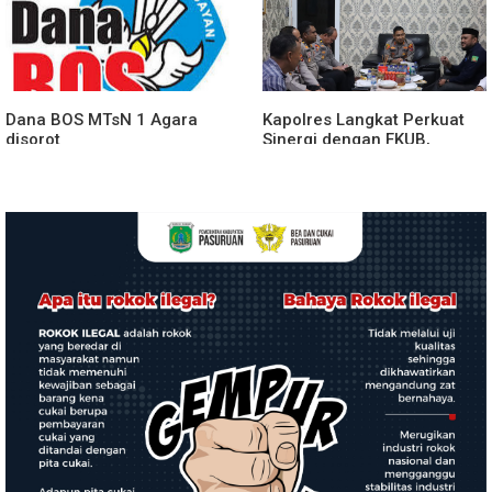
Bawang Berlangsung
Spektakuler
Dana BOS MTsN 1 Agara
Kapolres Langkat Perkuat
disorot
Sinergi dengan FKUB,
Kolaborasi Tokoh Agama
Jadi Pilar Menjaga
Kamtibmas