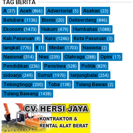
TAG BERITA
A
Aceh
Advertorial
Asahan
(37)
(866)
(5)
(23)
Batubara
Bisnis
Deliserdang
(1136)
(20)
(846)
Ekonomi
Hukum
Humbahas
(1473)
(479)
(1088)
Kab.Pasuruan
Karo
Kota Pasuruan
(8)
(1246)
(3)
langkat
ll
Medan
Nasiona
(776)
(1)
(1703)
(2)
Nasional
Nias
Olahraga
Opini
(314)
(239)
(288)
(17)
Pendidikan
Peristiwa
Politik
(236)
(528)
(829)
sidoarjo
Sumut
tanjungbalai
(249)
(1970)
(254)
Tebingtinggi
Toba
Tulang Bawan
(200)
(138)
(2)
Tulang Bawang
(1438)