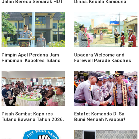
Jalan Beregu Semarak HUT
Dinas, Kepala Kampung
Ke-81 Kemerdekaan RI
Suka Maju Jadi Sorotan
Awak Media
Pimpin Apel Perdana Jam
Upacara Welcome and
Pimpinan, Kapolres Tulang
Farewell Parade Kapolres
Bawang Barat Beri Arahan
Tulang Bawang Barat
dan Penekanan Pada
Berlangsung Khidmat
Personil
Pisah Sambut Kapolres
Estafet Komando Di Sai
Tulang Bawang Tahun 2026,
Bumi Nengah Nyappur!
Perkuat Sinergitas
Prosesi Farewell Parade
Forkopimda untuk Menjaga
Dan Penyerahan Tunggul
Stabilitas Daerah
Kesatuan Polres Tulang