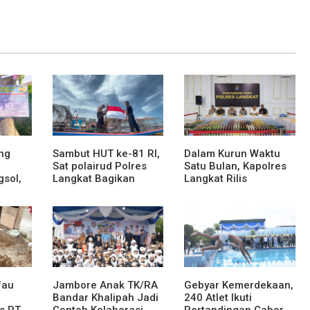
ng
Sambut HUT ke-81 RI,
Dalam Kurun Waktu
Sat polairud Polres
Satu Bulan, Kapolres
gsol,
Langkat Bagikan
Langkat Rilis
Bendera Merah Putih
Pengungkapan Kasus
kepada Nelayan
Narkotika, Tindak
Pidana Kriminal, dan
ses
Kekerasan Seksual
an dan
terhadap Anak
fau
Jambore Anak TK/RA
Gebyar Kemerdekaan,
Bandar Khalipah Jadi
240 Atlet Ikuti