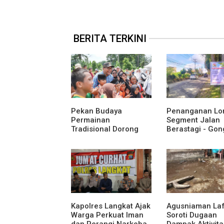
BERITA TERKINI
Pekan Budaya
Penanganan Lo
Permainan
Segment Jalan
Tradisional Dorong
Berastagi - Gon
Anak Kenali Budaya
Pemerintah
dan Kurangi
Kabupaten Karo
Ketergantungan
Tingkatkan
Gadget
Kenyamanan Ak
Wisata, Pertani
Perekonomian
Kapolres Langkat Ajak
Agusniaman La
Warga Perkuat Iman
Soroti Dugaan