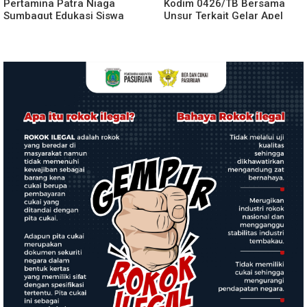
Pertamina Patra Niaga
Kodim 0426/TB Bersama
Sumbagut Edukasi Siswa
Unsur Terkait Gelar Apel
SMA Al-Azhar Medan
Kesiapsiagaan Karhutla
tentang Pencegahan
Tahun 2026
HIV/AIDS