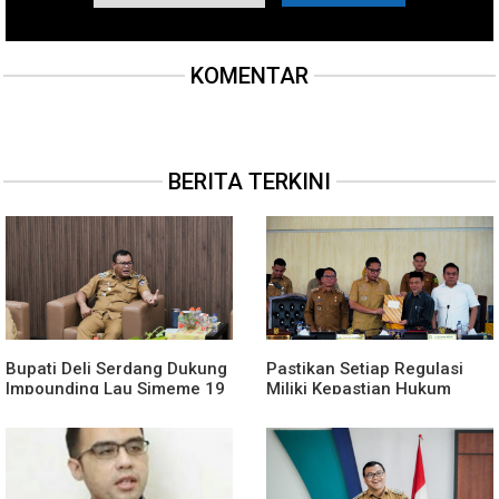
KOMENTAR
BERITA TERKINI
Bupati Deli Serdang Dukung
Pastikan Setiap Regulasi
Impounding Lau Simeme 19
Miliki Kepastian Hukum
Agustus, Harapkan Manfaat
Yang Kuat, Wali Kota Medan
Segera Dirasakan
Dorong Pencabutan Perda
Lembaga Kemasyarakatan