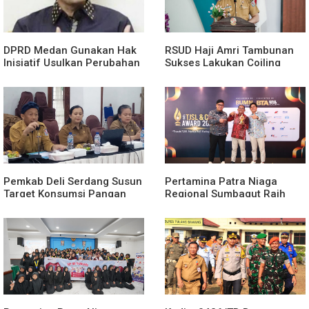
DPRD Medan Gunakan Hak
RSUD Haji Amri Tambunan
Inisiatif Usulkan Perubahan
Sukses Lakukan Coiling
Perda Penanggulangan
Aneurisma Perdana
Kemiskinan
Pemkab Deli Serdang Susun
Pertamina Patra Niaga
Target Konsumsi Pangan
Regional Sumbagut Raih
Sesuai Angka Kecukupan
Predikat Platinum TSJL &
Gizi
CSR Award 2026, Bukti
Nyata Komitmen
Keberlanjutan