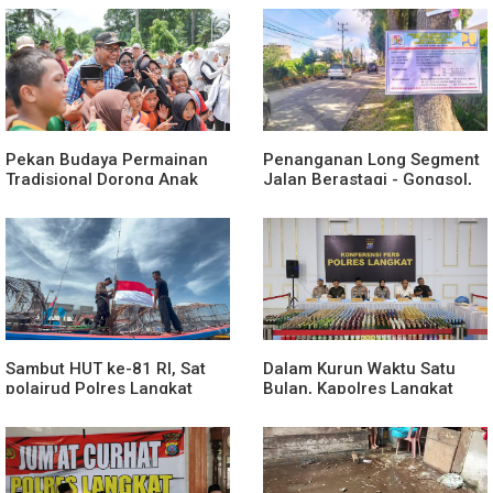
Pekan Budaya Permainan
Penanganan Long Segment
Tradisional Dorong Anak
Jalan Berastagi - Gongsol,
Kenali Budaya dan Kurangi
Pemerintah Kabupaten Karo
Ketergantungan Gadget
Tingkatkan Kenyamanan
Akses Wisata, Pertanian dan
Perekonomian
Sambut HUT ke-81 RI, Sat
Dalam Kurun Waktu Satu
polairud Polres Langkat
Bulan, Kapolres Langkat
Bagikan Bendera Merah
Rilis Pengungkapan Kasus
Putih kepada Nelayan
Narkotika, Tindak Pidana
Kriminal, dan Kekerasan
Seksual terhadap Anak