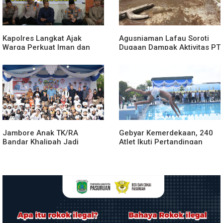
Kapolres Langkat Ajak
Agusniaman Lafau Soroti
Warga Perkuat Iman dan
Dugaan Dampak Aktivitas PT
Perangi Narkoba Lewat
Nias Agro Sejahtera, Rumah
Safari Jumat Curhat
dan Tanaman Warga
Terdampak
Jambore Anak TK/RA
Gebyar Kemerdekaan, 240
Bandar Khalipah Jadi
Atlet Ikuti Pertandingan
Contoh Kolaborasi Desa
Cabor Renang