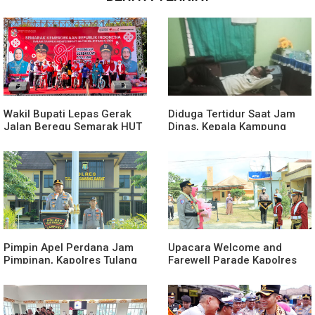
Wakil Bupati Lepas Gerak
Diduga Tertidur Saat Jam
Jalan Beregu Semarak HUT
Dinas, Kepala Kampung
Ke-81 Kemerdekaan RI
Suka Maju Jadi Sorotan
Awak Media
Pimpin Apel Perdana Jam
Upacara Welcome and
Pimpinan, Kapolres Tulang
Farewell Parade Kapolres
Bawang Barat Beri Arahan
Tulang Bawang Barat
dan Penekanan Pada
Berlangsung Khidmat
Personil