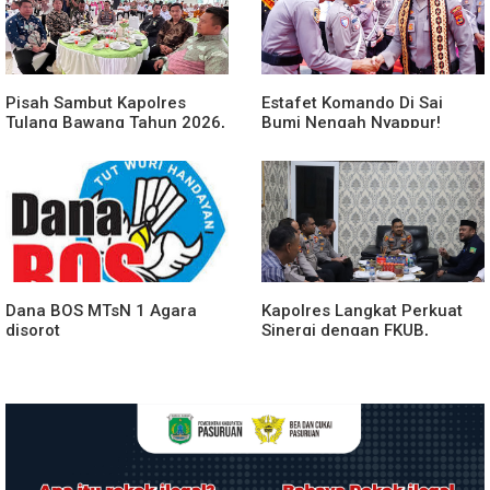
Pisah Sambut Kapolres
Estafet Komando Di Sai
Tulang Bawang Tahun 2026,
Bumi Nengah Nyappur!
Perkuat Sinergitas
Prosesi Farewell Parade
Forkopimda untuk Menjaga
Dan Penyerahan Tunggul
Stabilitas Daerah
Kesatuan Polres Tulang
Bawang Berlangsung
Spektakuler
Dana BOS MTsN 1 Agara
Kapolres Langkat Perkuat
disorot
Sinergi dengan FKUB,
Kolaborasi Tokoh Agama
Jadi Pilar Menjaga
Kamtibmas