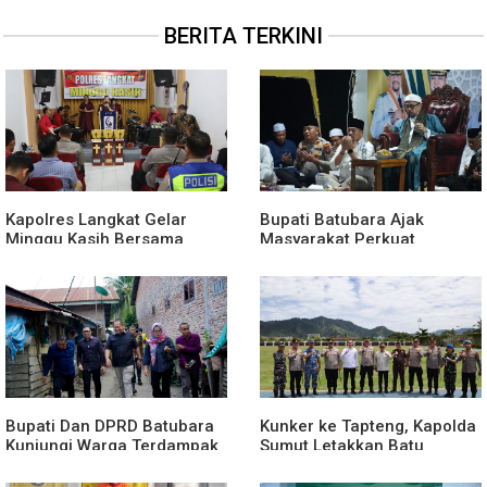
BERITA TERKINI
Kapolres Langkat Gelar
Bupati Batubara Ajak
Minggu Kasih Bersama
Masyarakat Perkuat
Jemaat GPdi Lembah Pujian
Kecintaan kepada
Rasulullah
Bupati Dan DPRD Batubara
Kunker ke Tapteng, Kapolda
Kunjungi Warga Terdampak
Sumut Letakkan Batu
Musibah Didesa Petatal
Pertama Pembangunan
Rusun Polres Tapanuli