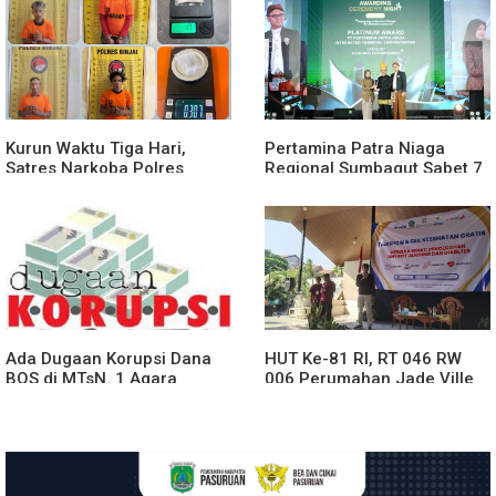
Tengah
Kurun Waktu Tiga Hari,
Pertamina Patra Niaga
Satres Narkoba Polres
Regional Sumbagut Sabet 7
Binjai Tangkap Lima
Penghargaan ISRA 2026,
Terduga Bandar Narkoba
Komitmen Nyata Kontribusi
untuk Masyarakat
Ada Dugaan Korupsi Dana
HUT Ke-81 RI, RT 046 RW
BOS di MTsN. 1 Agara
006 Perumahan Jade Ville
Rp349.400.000, Kemenag
Desa Sidokepung Sidoarjo
BUNGKAM
Gelar Talkshow & Cek
Kesehatan Gratis.