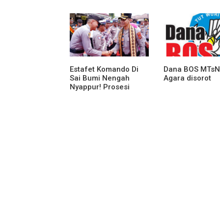
Jadi Sorotan Awak
Bawang Barat B
Media
Arahan dan
Penekanan Pad
Personil
Estafet Komando Di
Dana BOS MTsN
Sai Bumi Nengah
Agara disorot
Nyappur! Prosesi
Farewell Parade Dan
Penyerahan Tunggul
Kesatuan Polres
Tulang Bawang
Berlangsung
Spektakuler