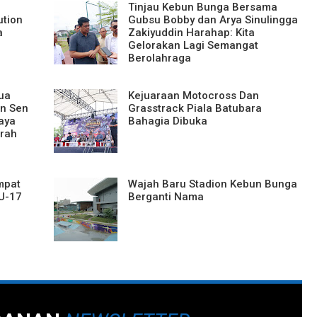
Tinjau Kebun Bunga Bersama
tion
Gubsu Bobby dan Arya Sinulingga
a
Zakiyuddin Harahap: Kita
Gelorakan Lagi Semangat
Berolahraga
tua
Kejuaraan Motocross Dan
n Sen
Grasstrack Piala Batubara
aya
Bahagia Dibuka
rah
mpat
Wajah Baru Stadion Kebun Bunga
U-17
Berganti Nama