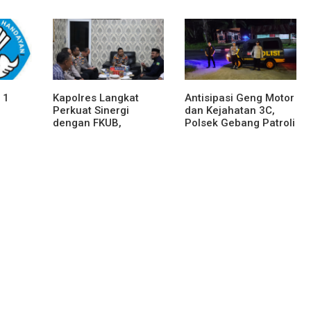
eri
Bawang Barat
Perkuat Sinergitas
Berlangsung Khidmat
Forkopimda untuk
a
Menjaga Stabilitas
Daerah
 1
Kapolres Langkat
Antisipasi Geng Motor
Perkuat Sinergi
dan Kejahatan 3C,
dengan FKUB,
Polsek Gebang Patroli
Kolaborasi Tokoh
Blue Light
Agama Jadi Pilar
Menjaga Kamtibmas