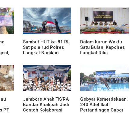
ng
Sambut HUT ke-81 RI,
Dalam Kurun Waktu
Sat polairud Polres
Satu Bulan, Kapolres
gsol,
Langkat Bagikan
Langkat Rilis
Bendera Merah Putih
Pengungkapan Kasus
kepada Nelayan
Narkotika, Tindak
Pidana Kriminal, dan
ses
Kekerasan Seksual
an dan
terhadap Anak
fau
Jambore Anak TK/RA
Gebyar Kemerdekaan,
Bandar Khalipah Jadi
240 Atlet Ikuti
s PT
Contoh Kolaborasi
Pertandingan Cabor
tera,
Desa
Renang
naman
ak