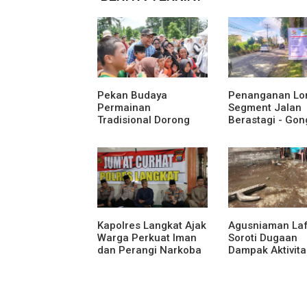
Pekan Budaya
Penanganan Lo
Permainan
Segment Jalan
Tradisional Dorong
Berastagi - Gon
Anak Kenali Budaya
Pemerintah
dan Kurangi
Kabupaten Karo
Ketergantungan
Tingkatkan
Gadget
Kenyamanan Ak
Wisata, Pertani
Perekonomian
Kapolres Langkat Ajak
Agusniaman La
Warga Perkuat Iman
Soroti Dugaan
dan Perangi Narkoba
Dampak Aktivita
Lewat Safari Jumat
Nias Agro Sejah
Curhat
Rumah dan Ta
Warga Terdamp