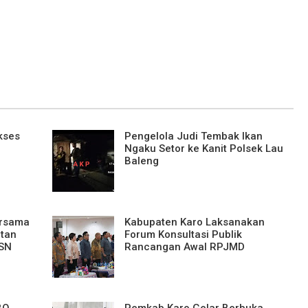
kses
Pengelola Judi Tembak Ikan
Ngaku Setor ke Kanit Polsek Lau
Baleng
ersama
Kabupaten Karo Laksanakan
tan
Forum Konsultasi Publik
ASN
Rancangan Awal RPJMD
BO
Pemkab Karo Gelar Berbuka