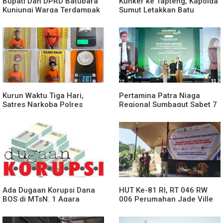
Bupati Dan DPRD Batubara
Kunker ke Tapteng, Kapolda
Kunjungi Warga Terdampak
Sumut Letakkan Batu
Musibah Didesa Petatal
Pertama Pembangunan
Rusun Polres Tapanuli
Tengah
Kurun Waktu Tiga Hari,
Pertamina Patra Niaga
Satres Narkoba Polres
Regional Sumbagut Sabet 7
Binjai Tangkap Lima
Penghargaan ISRA 2026,
Terduga Bandar Narkoba
Komitmen Nyata Kontribusi
untuk Masyarakat
Ada Dugaan Korupsi Dana
HUT Ke-81 RI, RT 046 RW
BOS di MTsN. 1 Agara
006 Perumahan Jade Ville
Rp349.400.000, Kemenag
Desa Sidokepung Sidoarjo
BUNGKAM
Gelar Talkshow & Cek