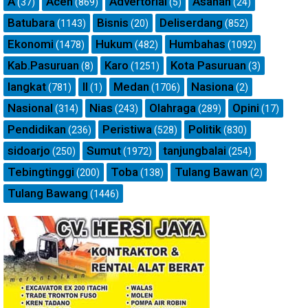
A
Aceh
Advertorial
Asahan
(37)
(869)
(5)
(24)
Batubara
Bisnis
Deliserdang
(1143)
(20)
(852)
Ekonomi
Hukum
Humbahas
(1478)
(482)
(1092)
Kab.Pasuruan
Karo
Kota Pasuruan
(8)
(1251)
(3)
langkat
ll
Medan
Nasiona
(781)
(1)
(1706)
(2)
Nasional
Nias
Olahraga
Opini
(314)
(243)
(289)
(17)
Pendidikan
Peristiwa
Politik
(236)
(528)
(830)
sidoarjo
Sumut
tanjungbalai
(250)
(1972)
(254)
Tebingtinggi
Toba
Tulang Bawan
(200)
(138)
(2)
Tulang Bawang
(1446)