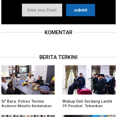
KOMENTAR
BERITA TERKINI
Si" Bara: Polres Terima
Wabup Deli Serdang Lantik
Audensi Majelis Kedatukan
25 Pejabat, Tekankan
Melayu Batubara
Pelayanan Publik yang
Cepat dan Humanis