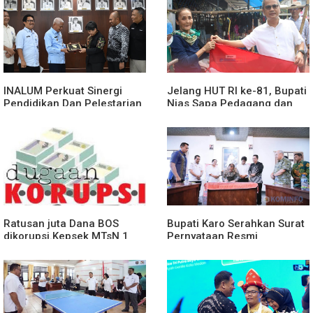
INALUM Perkuat Sinergi
Jelang HUT RI ke-81, Bupati
Pendidikan Dan Pelestarian
Nias Sapa Pedagang dan
Lingkungan Dengan
Bagikan Bendera Merah
PemprovSu
Putih
Ratusan juta Dana BOS
Bupati Karo Serahkan Surat
dikorupsi.Kepsek MTsN 1
Pernyataan Resmi
agara.Lakukan klarifikasi
Penyerahan Aset RSUD
Kabanjahe