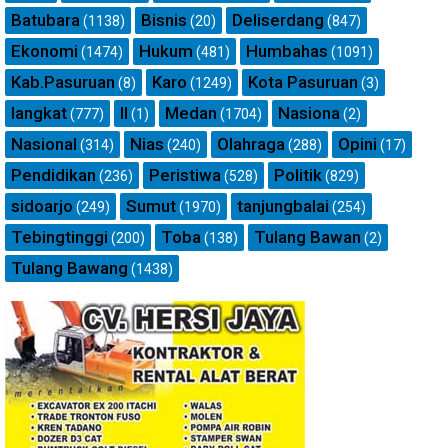
Batubara
Bisnis
Deliserdang
(1138)
(20)
(847)
Ekonomi
Hukum
Humbahas
(1474)
(481)
(1091)
Kab.Pasuruan
Karo
Kota Pasuruan
(8)
(1249)
(3)
langkat
ll
Medan
Nasiona
(777)
(1)
(1704)
(2)
Nasional
Nias
Olahraga
Opini
(314)
(240)
(288)
(17)
Pendidikan
Peristiwa
Politik
(236)
(528)
(829)
sidoarjo
Sumut
tanjungbalai
(249)
(1970)
(254)
Tebingtinggi
Toba
Tulang Bawan
(200)
(138)
(2)
Tulang Bawang
(1438)