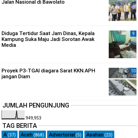
Jalan Nasional di Bawolato
Diduga Tertidur Saat Jam Dinas, Kepala
Kampung Suka Maju Jadi Sorotan Awak
Media
Proyek P3-TGAI diagara Sarat KKN.APH
jangan Diam
JUMLAH PENGUNJUNG
949,953
TAG BERITA
A
Aceh
Advertorial
Asahan
(37)
(868)
(5)
(23)