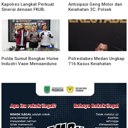
Kapolres Langkat Perkuat
Antisipasi Geng Motor dan
Sinergi dengan FKUB,
Kejahatan 3C, Polsek
Kolaborasi Tokoh Agama
Gebang Patroli Blue Light
Jadi Pilar Menjaga
Kamtibmas
Polda Sumut Bongkar Home
Polrestabes Medan Ungkap
Industri Vape Mengandung
716 Kasus Kejahatan
Etomidate, Bahan Baku
Jalanan dan Hasil Operasi
Diduga Dipasok dari
Pekat Toba 2026, 906
Kamboja
Tersangka Diamankan