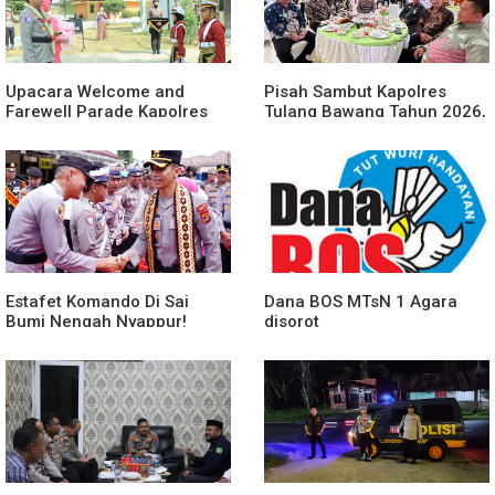
Upacara Welcome and
Pisah Sambut Kapolres
Farewell Parade Kapolres
Tulang Bawang Tahun 2026,
Tulang Bawang Barat
Perkuat Sinergitas
Berlangsung Khidmat
Forkopimda untuk Menjaga
Stabilitas Daerah
Estafet Komando Di Sai
Dana BOS MTsN 1 Agara
Bumi Nengah Nyappur!
disorot
Prosesi Farewell Parade
Dan Penyerahan Tunggul
Kesatuan Polres Tulang
Bawang Berlangsung
Spektakuler