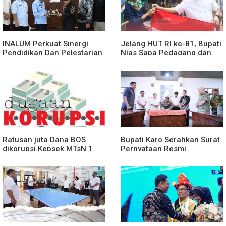
INALUM Perkuat Sinergi
Jelang HUT RI ke-81, Bupati
Pendidikan Dan Pelestarian
Nias Sapa Pedagang dan
Lingkungan Dengan
Bagikan Bendera Merah
PemprovSu
Putih
Ratusan juta Dana BOS
Bupati Karo Serahkan Surat
dikorupsi.Kepsek MTsN 1
Pernyataan Resmi
agara.Lakukan klarifikasi
Penyerahan Aset RSUD
Kabanjahe