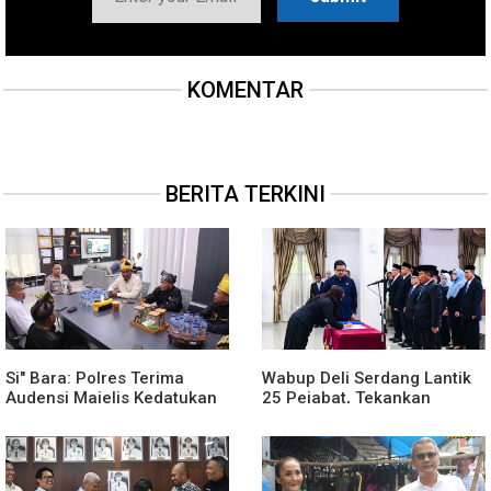
KOMENTAR
BERITA TERKINI
Si" Bara: Polres Terima
Wabup Deli Serdang Lantik
Audensi Majelis Kedatukan
25 Pejabat, Tekankan
Melayu Batubara
Pelayanan Publik yang
Cepat dan Humanis