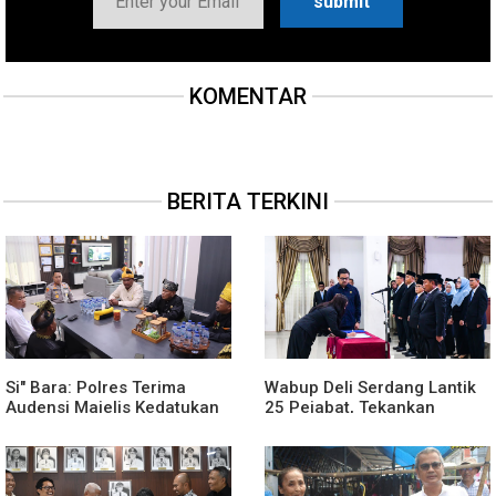
KOMENTAR
BERITA TERKINI
Si" Bara: Polres Terima
Wabup Deli Serdang Lantik
Audensi Majelis Kedatukan
25 Pejabat, Tekankan
Melayu Batubara
Pelayanan Publik yang
Cepat dan Humanis