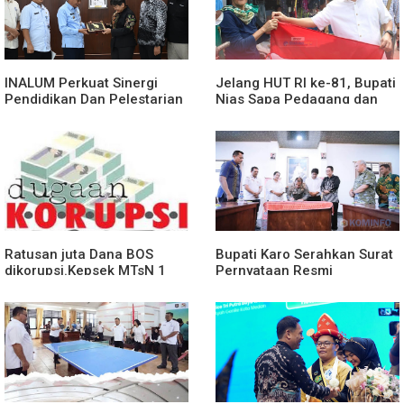
INALUM Perkuat Sinergi
Jelang HUT RI ke-81, Bupati
Pendidikan Dan Pelestarian
Nias Sapa Pedagang dan
Lingkungan Dengan
Bagikan Bendera Merah
PemprovSu
Putih
Ratusan juta Dana BOS
Bupati Karo Serahkan Surat
dikorupsi.Kepsek MTsN 1
Pernyataan Resmi
agara.Lakukan klarifikasi
Penyerahan Aset RSUD
Kabanjahe